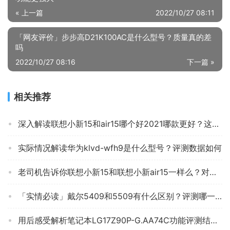
« 上一篇
2022/10/27 08:11
「网友评价」步步高D21K100AC是什么型号？质量真的差
吗
2022/10/27 08:16
下一篇 »
相关推荐
深入解读联想小新15和air15哪个好2021哪款更好？这样选不盲目
实际情况解读华为klvd-wfh9是什么型号？评测数据如何
老司机告诉你联想小新15和联想小新air15一样么？对比哪款性价比更高
「实情必读」戴尔5409和5509有什么区别？评测哪一款功能更强大
用后感受解析笔记本LG17Z90P-G.AA74C功能评测结果，看看买家怎么样评价的