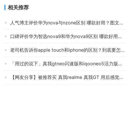
相关推荐
人气博主评价华为nova与nzone区别 哪款好用？图文爆料分析
口碑评价华为智选nova9和华为nova9区别 哪款好用？图文爆料分析
老司机告诉你apple touch和iphone的区别？到底要怎么选择
「用过的说下」真我gtneo闪速版和iqooneo5活力版？哪个性价比高、质量更好
【网友分享】被推荐买 真我realme 真我GT 用后感觉不靠谱？分享下质量怎么样？
【事情曝光】AppleApple iPhone 13 (A2634) 1 质量怎么样？手机值得入手吗？大家真实看法解读
老司机解读荣耀荣耀30pro和nova7有什么区别？只选对的不选贵的
老司机告诉你天语t2和天语n1有什么区别？评测比较哪款好