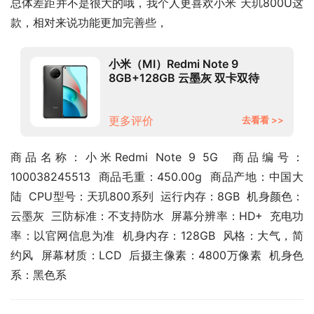
总体差距并不是很大的哦，我个人更喜欢小米 天玑800U这
款，相对来说功能更加完善些，
小米（MI）Redmi Note 9
8GB+128GB 云墨灰 双卡双待
18W快充 5G智能手机 小米合约机
移动用户专享
更多评价
去看看 >>
商品名称：小米Redmi Note 9 5G  商品编号：
100038245513  商品毛重：450.00g  商品产地：中国大
陆  CPU型号：天玑800系列  运行内存：8GB  机身颜色：
云墨灰  三防标准：不支持防水  屏幕分辨率：HD+  充电功
率：以官网信息为准  机身内存：128GB  风格：大气，简
约风  屏幕材质：LCD  后摄主像素：4800万像素  机身色
系：黑色系