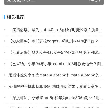
2022/10/27 07:09
下一篇 »
相关推荐
「实情必读」华为mate40pro5g和保时捷区别？质量怎么样值不值得买
【独家爆料】摩托罗拉edges30和红米k40s哪个好？应该怎么样选择
【不看后悔】华为麦芒4和麦芒5的外观区别图？对比哪款性价比更高
【已采纳】小米9a与小米redmi note8哪款更适合？图文爆料分析
用后体验分享华为mate30epro5g和mate30pro5g的区别？应该怎么样选择
实情解密手机真我真我GT功能评测结果，看看买家怎么样评价的
「深度评测」小米10pro5g和华为mate305g对比？哪个更合适