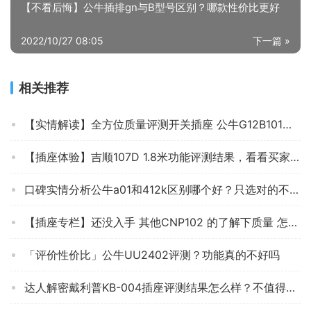
【不看后悔】公牛插排gn与B型号区别？哪款性价比更好
2022/10/27 08:05
下一篇 »
相关推荐
【实情解读】全方位质量评测开关插座 公牛G12B101怎么样？买前一定要先知道这些情况！
【插座体验】吉顺107D 1.8米功能评测结果，看看买家怎么样评价的
口碑实情分析公牛a01和412k区别哪个好？只选对的不选贵的
【插座专栏】还没入手 其他CNP102 的了解下质量 怎么样？评测报告来了！
「评价性价比」公牛UU2402评测？功能真的不好吗
达人解密戴利普KB-004插座评测结果怎么样？不值得买吗？