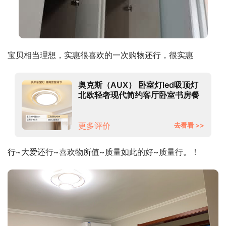
宝贝相当理想，实惠很喜欢的一次购物还行，很实惠
奥克斯（AUX） 卧室灯led吸顶灯
北欧轻奢现代简约客厅卧室书房餐
厅超薄灯饰灯具 极速送达【升级设
计款】奥妙三色变光48W圆47cm
更多评价
去看看 >>
行~大爱还行~喜欢物所值~质量如此的好~质量行。！