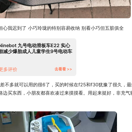
担心我迟到了 小巧玲珑的特别容易收纳 别看小巧但五脏俱全
Ninebot 九号电动滑板车E22 实心
胎减少爆胎成人儿童学生9号电动车
体感车平衡车「易烊千玺同款」
更多评价
去看看 >>
不多就可以用的很6了，买的时候在f25和f30犹豫了很久，最
停路边买东西，小朋友都喜欢凑过来摸摸看。用起来挺好，非充气