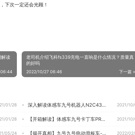
，下次一定还会光顾！
测解读
老司机介绍飞科fs339充电一直响是什么情况？质量真
的好吗
 06:44
2022/10/27 06:46
下一篇 
深入解读体感车九号机器人N2C432功能评测结果，看看买家怎么样评价的
21/01/28
2021/10
【开箱解读】体感车九号卡丁车PRO新款怎么样的质量，评测为什么这样？
21/01/28
2021/10
【揭开真相】九号九号电动滑板车- Air T15 质量内幕分析测评，体感车内行解读怎么样，新手必看！
21/05/24
2022/02