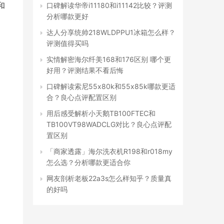
和
口碑解读华帝i11180和i11142比较？评测
分析哪款更好
达人分享统帅218WLDPPU1冰箱怎么样？
评测值得买吗
实情解密海尔纤美168和176区别 哪个更
好用？评测结果不看后悔
口碑解读索尼55x80k和55x85k哪款更适
合？良心点评配置区别
用后感受解析小天鹅TB100FTEC和
TB100VT98WADCLG对比？良心点评配
置区别
「商家透露」海尔洗衣机R198和r018my
怎么选？分析哪款更适合你
网友剖析老板22a3s怎么样知乎？质量真
的好吗