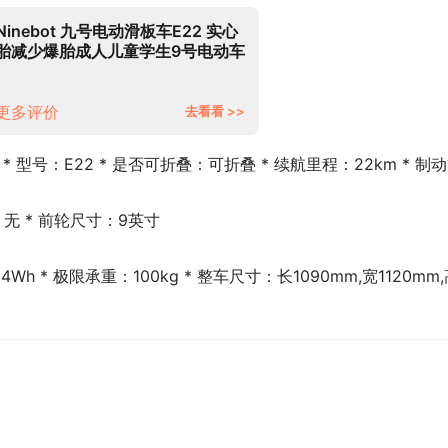
Ninebot 九号电动滑板车E22 实心
胎减少爆胎成人儿童学生9号电动车
体感车平衡车「易烊千玺同款」
更多评价
去看看 >>
 * 型号：E22 * 是否可折叠：可折叠 * 续航里程：22km * 制
：无 * 前轮尺寸：9英寸
84Wh * 极限承重：100kg * 整车尺寸：长1090mm,宽1120mm