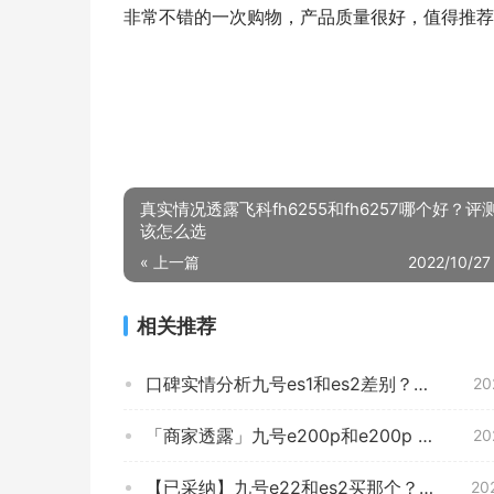
非常不错的一次购物，产品质量很好，值得推荐
真实情况透露飞科fh6255和fh6257哪个好？评
该怎么选
« 上一篇
2022/10/27
相关推荐
口碑实情分析九号es1和es2差别？哪个性价比高、质量更好
20
「商家透露」九号e200p和e200p one哪个好？评测教你怎么选
20
【已采纳】九号e22和es2买那个？评测分析哪款更好
20