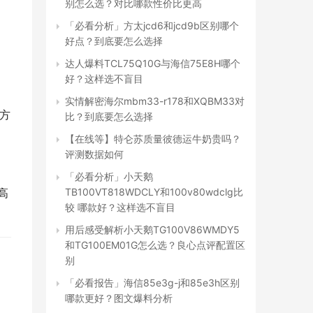
别怎么选？对比哪款性价比更高
「必看分析」方太jcd6和jcd9b区别哪个
好点？到底要怎么选择
达人爆料TCL75Q10G与海信75E8H哪个
好？这样选不盲目
实情解密海尔mbm33-r178和XQBM33对
动方
比？到底要怎么选择
【在线等】特仑苏质量彼德运牛奶贵吗？
评测数据如何
「必看分析」小天鹅
TB100VT818WDCLY和100v80wdclg比
,高
较 哪款好？这样选不盲目
用后感受解析小天鹅TG100V86WMDY5
和TG100EM01G怎么选？良心点评配置区
别
「必看报告」海信85e3g-j和85e3h区别
哪款更好？图文爆料分析