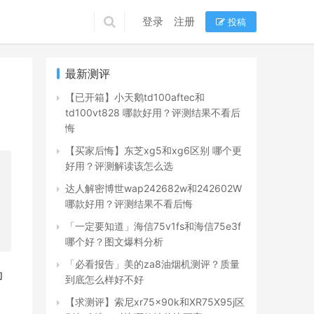
登录
注册
投稿
最新测评
【已开箱】小天鹅td100aftec和
td100vt828 哪款好用？评测结果不看后
悔
【买家后悔】东芝xg5和xg6区别 哪个更
好用？评测解读该怎么选
达人解密博世wap242682w和242602W
哪款好用？评测结果不看后悔
「一定要知道」海信75v1fs和海信75e3f
哪个好？图文爆料分析
「必看报告」美的za8油烟机测评？质量
功
到底怎么样好不好
【求测评】索尼xr75x90k和XR75X95j区