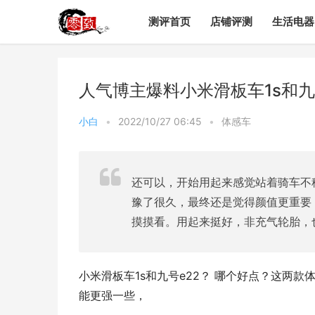
测评首页
店铺评测
生活电器
人气博主爆料小米滑板车1s和九
小白
•
2022/10/27 06:45
•
体感车
还可以，开始用起来感觉站着骑车不稳
豫了很久，最终还是觉得颜值更重要
摸摸看。用起来挺好，非充气轮胎，
小米滑板车1s和九号e22？ 哪个好点？这两款
能更强一些，