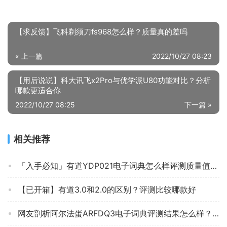
【求反馈】飞科剃须刀fs968怎么样？质量真的差吗
« 上一篇
2022/10/27 08:23
【用后说说】科大讯飞x2Pro与优学派U80功能对比？分析
哪款更适合你
2022/10/27 08:25
下一篇 »
相关推荐
「入手必知」有道YDP021电子词典怎么样评测质量值得买吗？
【已开箱】有道3.0和2.0的区别？评测比较哪款好
网友剖析阿尔法蛋ARFDQ3电子词典评测结果怎么样？不值得买吗？