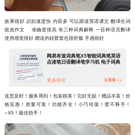
效果很好 识别速度快 内容多 可以跟读英语课文 翻译生词   
批改作文    准确度很高 有三种词典解释 一百种语言翻译 
使用感觉很好 赠送的硅胶套也很舒服 手感很好
网易有道词典笔X5智能词典笔英语
点读笔日语翻译笔学习机 电子词典
单词笔 学习笔翻译机 扫笔AI词典笔
有道词典笔X5（32G）全国京8仓
发货-推荐下单
更多评价
去看看 >>
送货及时！服务周到！包装精美！完好无损！赠品丰富！价
格实惠！质量可靠！功能齐全！小巧玲珑！爱不释手！
~X5！最佳助手！