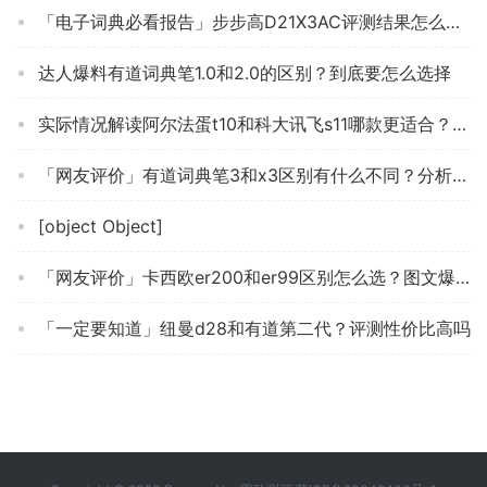
「电子词典必看报告」步步高D21X3AC评测结果怎么样？不值得买吗？
达人爆料有道词典笔1.0和2.0的区别？到底要怎么选择
实际情况解读阿尔法蛋t10和科大讯飞s11哪款更适合？深度剖析功能区别
「网友评价」有道词典笔3和x3区别有什么不同？分析哪款更适合你
[object Object]
「网友评价」卡西欧er200和er99区别怎么选？图文爆料分析
「一定要知道」纽曼d28和有道第二代？评测性价比高吗