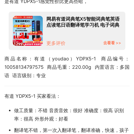
是有道 YDPX5-1感觉性价比更高些哈，
网易有道词典笔X5智能词典笔英语
点读笔日语翻译笔学习机 电子词典
单词笔 学习笔翻译机 扫笔AI词典笔
有道词典笔X5（32G）全国京8仓
发货-推荐下单
更多评价
去看看 >>
商品名称：有道（youdao）YDPX5-1  商品编号：
10058134797575  商品毛重：220.00g  内置语言：多国
语  语言级别：专业
有道 YDPX5-1 买家看法：
做工质量：不错 音质音效：很好 准确度：很高 识别
率：很高 外形外观：好看
翻译笔不错，第一次入翻译笔，翻译准确，快速，孩子