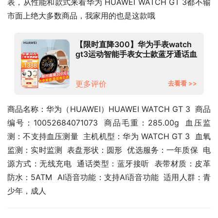
表，从性能和款式来看华为 HUAWEI WATCH GT 3都不输
市面上绝大多数商品，我家用的也是这款哦
【限时直降300】华为手表watch
gt3运动智能手表女士款蓝牙通话血
氧心率健康监测AX智能 42mm雅
致款(白色真皮表带)
更多评价
去看看 >>
商品名称：华为（HUAWEI）HUAWEI WATCH GT 3  商品
编号：10052684071073  商品毛重：285.00g  血压监
测：不支持血压测量  主机机型：华为 WATCH GT 3  血氧
监测：实时监测  表盘形状：圆形  优选服务：一年质保  电
源方式：无线充电  通话类型：蓝牙接听  表带材质：皮革  
防水：5ATM  AI语音功能：支持AI语音功能  适用人群：青
少年，成人