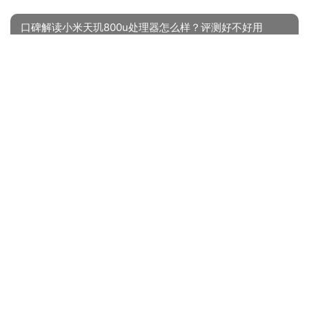
口碑解读小米天玑800u处理器怎么样？评测好不好用
« 上一篇
2022/10/14 07:11
「避坑分析」漫步者free pro和森海塞尔HD450哪款更适
合？谁是性价比之王
2022/10/14 07:15
下一篇 »
相关推荐
「一定要了解」didoE10和E23哪个好？这样选不盲目
【开箱解读】华为fit雅致款和活力款的区别？质量怎么样值不值得买
【对比评测】didoY08 怎么样？质量更好的智能手表需要了解哪些细节！
「商家透露」apples6和s5 哪款好用？良心点评配置区别