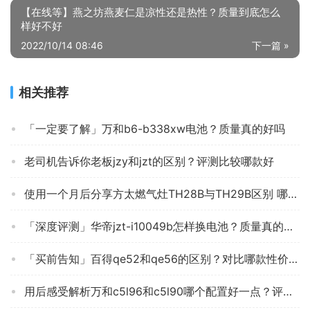
【在线等】燕之坊燕麦仁是凉性还是热性？质量到底怎么
样好不好
2022/10/14 08:46
下一篇 »
相关推荐
「一定要了解」万和b6-b338xw电池？质量真的好吗
老司机告诉你老板jzy和jzt的区别？评测比较哪款好
使用一个月后分享方太燃气灶TH28B与TH29B区别 哪个更好用？到底要怎么选择
「深度评测」华帝jzt-i10049b怎样换电池？质量真的差吗
「买前告知」百得qe52和qe56的区别？对比哪款性价比更高
用后感受解析万和c5l96和c5l90哪个配置好一点？评测教你怎么选