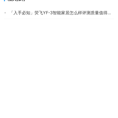
「入手必知」荧飞YF-3智能家居怎么样评测质量值得买吗？
「智能家居商家透露」小米米家自动洗手机套装评测结果怎么样？不值得买吗？
「网友评价」小米米家电子温湿度计pro和蓝牙温湿度计？质量到底怎么样好不好
「评价性价比」小米米家夜灯2蓝牙版和人体传感器？功能真的不好吗
「买前告知」米家MJXFJO1XW智能家居怎么样的质量，评测为什么这样？
「评价性价比」华为30和30pro区别有什么不同？图文爆料分析
达人分享冈祈610和616的区别？应该怎么样选择
实情解密广乾和J丫电烙铁哪个好？评测性价比高吗
实情解密智能家居RXCSAN怎么样的质量，评测为什么这样？