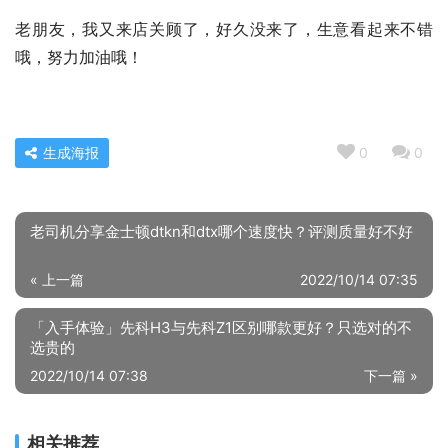
老朋友，我又来店关顾了，好久没来了，生意看起来不错
哦，努力加油哦！
生成海报
0
0
老司机分享金士顿dtkn和dtx哪个速度快？评测质量好不好
« 上一篇
2022/10/14 07:35
「入手体验」先科H3与先科Z1区别哪款更好？只选对的不
选贵的
2022/10/14 07:38
下一篇 »
相关推荐