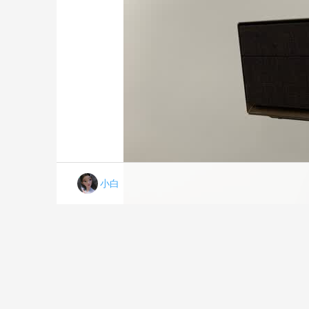
小白
画质很nice！投幕布投白墙都很棒，在家看