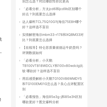
别怎么选？对比哪款性价比更高
「必看分析」方太jcd6和jcd9b区别哪个
好点？到底要怎么选择
达人爆料TCL75Q10G与海信75E8H哪个
好？这样选不盲目
实情解密海尔mbm33-r178和XQBM33对
 
比？到底要怎么选择
【在线等】特仑苏质量彼德运牛奶贵吗？
 
评测数据如何
：
「必看分析」小天鹅
TB100VT818WDCLY和100v80wdclg比
较 哪款好？这样选不盲目
用后感受解析小天鹅TG100V86WMDY5
和TG100EM01G怎么选？良心点评配置区
别
「必看报告」海信85e3g-j和85e3h区别
接
哪款更好？图文爆料分析