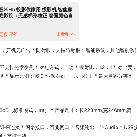
极米H5 投影仪家用 投影机 智能家
庭影院（无感梯形校正 墙面颜色自
适应 哈曼卡顿专利音响）
更多评价
去看看 >>
告：开机无广告 * 防射眼：支持防射眼 * 智能系统：其他智能系统
支持光学变焦 * 对焦方式：自动 * 投射比：1.2：1 * 对比度：-
O亮度 * 显示比例：16:9 * 梯形校正：六向校正 * 最大兼容分辨率
＜28dB（标准模式，1m） * 产品尺寸：长228mm,宽246mm,高
Wi-Fi连接 * 网络接口：百兆网口 * 音频输出：1×Audio * USB
线同屏：支持无线