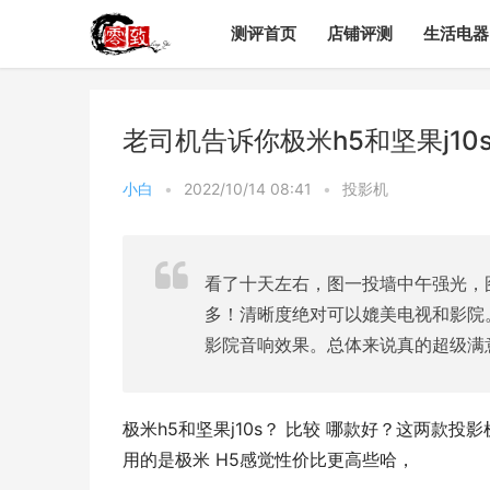
测评首页
店铺评测
生活电器
老司机告诉你极米h5和坚果j1
小白
•
2022/10/14 08:41
•
投影机
看了十天左右，图一投墙中午强光，
多！清晰度绝对可以媲美电视和影院
影院音响效果。总体来说真的超级满
极米h5和坚果j10s？ 比较 哪款好？这两
用的是极米 H5感觉性价比更高些哈，