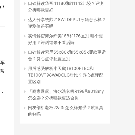
口碑解读华帝i11180和i11142比较？评测
* 
分析哪款更好
达人分享统帅218WLDPPU1冰箱怎么样？
评测值得买吗
实情解密海尔纤美168和176区别 哪个更
好用？评测结果不看后悔
口碑解读索尼55x80k和55x85k哪款更适
合？良心点评配置区别
车
用后感受解析小天鹅TB100FTEC和
常
TB100VT98WADCLG对比？良心点评配
置区别
，
「商家透露」海尔洗衣机R198和r018my
怎么选？分析哪款更适合你
网友剖析老板22a3s怎么样知乎？质量真
的好吗