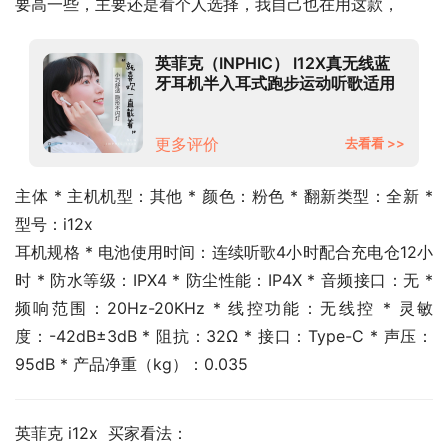
要高一些，主要还是看个人选择，我自己也在用这款，
英菲克（INPHIC） I12X真无线蓝
牙耳机半入耳式跑步运动听歌适用
于华为小米vivo安卓苹果手机 蓝牙
5.0+语音助手【I12X粉色】
更多评价
去看看 >>
主体 * 主机机型：其他 * 颜色：粉色 * 翻新类型：全新 * 
型号：i12x
耳机规格 * 电池使用时间：连续听歌4小时配合充电仓12小
时 * 防水等级：IPX4 * 防尘性能：IP4X * 音频接口：无 * 
频响范围：20Hz-20KHz * 线控功能：无线控 * 灵敏
度：-42dB±3dB * 阻抗：32Ω * 接口：Type-C * 声压：
95dB * 产品净重（kg）：0.035
英菲克 i12x  买家看法：