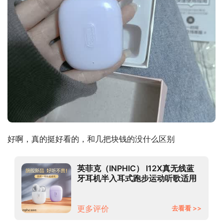
好啊，真的挺好看的，和几把块钱的没什么区别
英菲克（INPHIC） I12X真无线蓝
牙耳机半入耳式跑步运动听歌适用
于华为小米vivo安卓苹果手机 蓝牙
5.0+语音助手【I12X粉色】
更多评价
去看看 >>