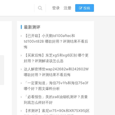
登录
注册
投稿
最新测评
【已开箱】小天鹅td100aftec和
td100vt828 哪款好用？评测结果不看后
悔
【买家后悔】东芝xg5和xg6区别 哪个更
好用？评测解读该怎么选
达人解密博世wap242682w和242602W
哪款好用？评测结果不看后悔
「一定要知道」海信75v1fs和海信75e3f
哪个好？图文爆料分析
「必看报告」美的za8油烟机测评？质量
到底怎么样好不好
【求测评】索尼xr75x90k和XR75X95j区