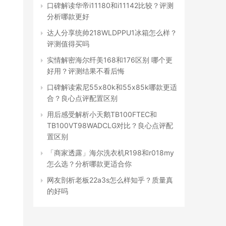
口碑解读华帝i11180和i11142比较？评测
分析哪款更好
达人分享统帅218WLDPPU1冰箱怎么样？
评测值得买吗
实情解密海尔纤美168和176区别 哪个更
好用？评测结果不看后悔
口碑解读索尼55x80k和55x85k哪款更适
合？良心点评配置区别
用后感受解析小天鹅TB100FTEC和
TB100VT98WADCLG对比？良心点评配
置区别
「商家透露」海尔洗衣机R198和r018my
怎么选？分析哪款更适合你
网友剖析老板22a3s怎么样知乎？质量真
的好吗