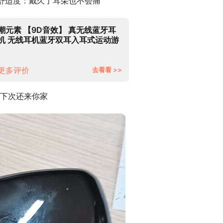
 舒适度：戴久了耳朵也不会痛
潮元素 【9D音效】 真无线蓝牙耳
机 无线耳机蓝牙双耳入耳式运动游
戏适用于华为/苹果/小米/OPPO 新
M32A电镀黑【9D降噪+HiFi音
效】3年质保
更多评价
去看看 >>
下次还来你家