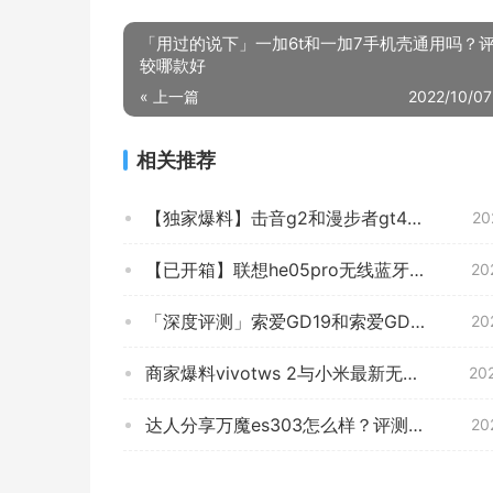
「用过的说下」一加6t和一加7手机壳通用吗？
较哪款好
« 上一篇
2022/10/07
相关推荐
【独家爆料】击音g2和漫步者gt4蓝牙耳机哪个好？深度剖析功能区别
20
【已开箱】联想he05pro无线蓝牙耳机怎么样？评测质量好不好
20
「深度评测」索爱GD19和索爱GD06哪个好？到底要怎么选择
20
商家爆料vivotws 2与小米最新无限耳机是？功能真的不好吗
20
达人分享万魔es303怎么样？评测性价比高吗
20