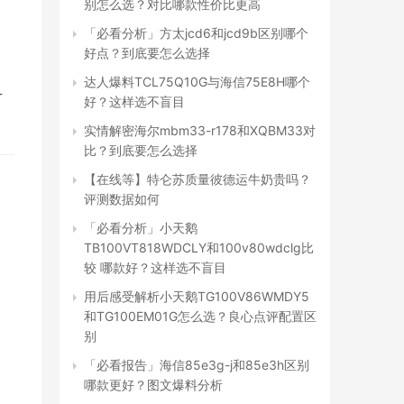
别怎么选？对比哪款性价比更高
「必看分析」方太jcd6和jcd9b区别哪个
好点？到底要怎么选择
达人爆料TCL75Q10G与海信75E8H哪个
方
好？这样选不盲目
实情解密海尔mbm33-r178和XQBM33对
比？到底要怎么选择
【在线等】特仑苏质量彼德运牛奶贵吗？
评测数据如何
「必看分析」小天鹅
TB100VT818WDCLY和100v80wdclg比
较 哪款好？这样选不盲目
用后感受解析小天鹅TG100V86WMDY5
和TG100EM01G怎么选？良心点评配置区
别
「必看报告」海信85e3g-j和85e3h区别
哪款更好？图文爆料分析