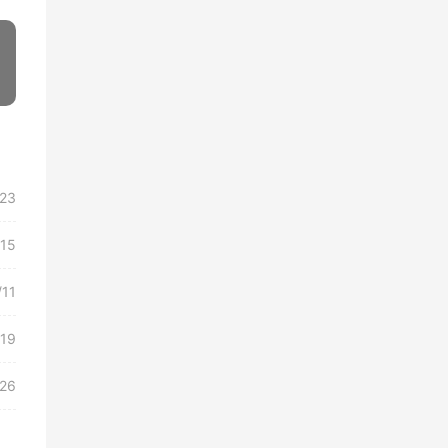
»
/23
/15
/11
/19
/26