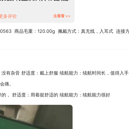
戏适用于华为/苹果/小米/OPPO 新
M32A电镀黑【9D降噪+HiFi音
效】3年质保
更多评价
去看看 >>
0563  商品毛重：120.00g  佩戴方式：真无线，入耳式  连接
，没有杂音 舒适度：戴上舒服 续航能力：续航时间长，值得入手
会痛。
好的， 舒适度：用着挺舒适的 续航能力：续航能力很好