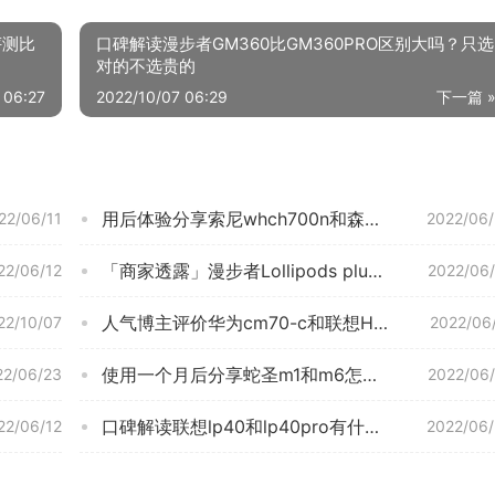
评测比
口碑解读漫步者GM360比GM360PRO区别大吗？只选
对的不选贵的
 06:27
2022/10/07 06:29
下一篇 
用后体验分享索尼whch700n和森海hd450bt 哪个更好用？深度剖析功能区别
22/06/11
2022/06
「商家透露」漫步者Lollipods plus和荣耀earbuds2se哪款更适合？谁是性价比之王
22/06/12
2022/06
人气博主评价华为cm70-c和联想HE05X哪个好？图文爆料分析
22/10/07
2022/06
使用一个月后分享蛇圣m1和m6怎么选？告诉你哪款性价比高
22/06/23
2022/06
口碑解读联想lp40和lp40pro有什么区别？评测质量好不好
22/06/12
2022/06