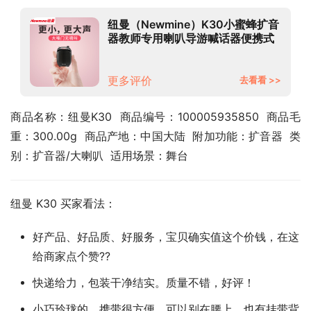
纽曼（Newmine）K30小蜜蜂扩音
器教师专用喇叭导游喊话器便携式
小音箱收音机教学讲课扩音机 碧玉
黑
更多评价
去看看 >>
商品名称：纽曼K30  商品编号：100005935850  商品毛
重：300.00g  商品产地：中国大陆  附加功能：扩音器  类
别：扩音器/大喇叭  适用场景：舞台
纽曼 K30 买家看法：
好产品、好品质、好服务，宝贝确实值这个价钱，在这
给商家点个赞??
快递给力，包装干净结实。质量不错，好评！
小巧玲珑的，携带很方便，可以别在腰上，也有挂带背