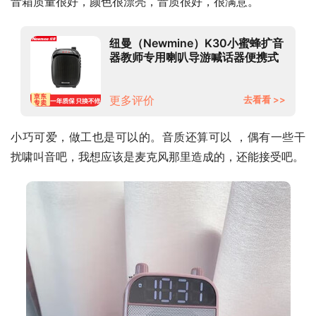
音箱质量很好，颜色很漂亮，音质很好，很满意。
纽曼（Newmine）K30小蜜蜂扩音
器教师专用喇叭导游喊话器便携式
小音箱收音机教学讲课扩音机 碧玉
黑
更多评价
去看看 >>
小巧可爱，做工也是可以的。音质还算可以 ，偶有一些干
扰啸叫音吧，我想应该是麦克风那里造成的，还能接受吧。