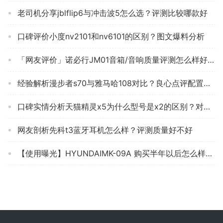
老司机分享jblflip6与冲击波5怎么选？评测比较哪款好
口碑评价小度nv2101和nv6101的区别？图文爆料分析
「网友评价」诺必行JM01音箱/音响质量评测怎么样好不好用？
经验解析漫步者s70与雅马哈108对比？良心点评配置区别
口碑实情分析天猫精灵x5为什么型号是x2的区别？对比哪款性价比更高
网友剖析先科t3蓝牙耳机怎么样？评测质量好不好
【使用曝光】HYUNDAIMK-09A 购买半年以后怎么样了？音箱/音响 真实测评质量优劣！