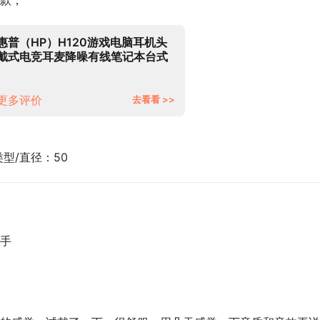
款，
惠普（HP）H120游戏电脑耳机头
戴式电竞耳麦降噪有线笔记本台式
机吃鸡听音辩位立体声道麦克风话
筒 黑色（立体声道/手机笔记本专
用）
更多评价
去看看 >>
类型/直径：50
手