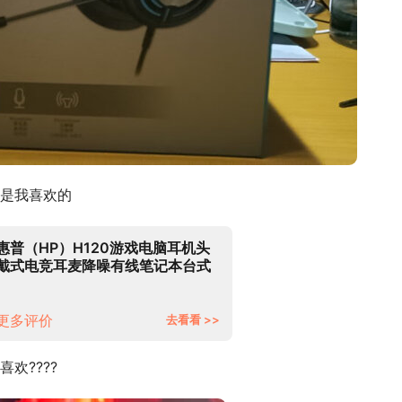
是我喜欢的
惠普（HP）H120游戏电脑耳机头
戴式电竞耳麦降噪有线笔记本台式
机吃鸡听音辩位立体声道麦克风话
筒 黑色（立体声道/手机笔记本专
用）
更多评价
去看看 >>
欢????