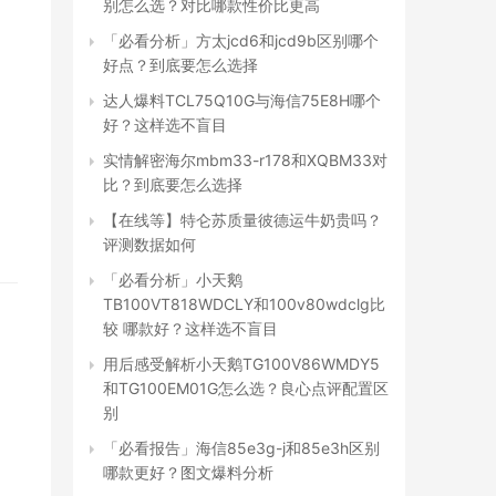
别怎么选？对比哪款性价比更高
「必看分析」方太jcd6和jcd9b区别哪个
好点？到底要怎么选择
达人爆料TCL75Q10G与海信75E8H哪个
好？这样选不盲目
实情解密海尔mbm33-r178和XQBM33对
比？到底要怎么选择
【在线等】特仑苏质量彼德运牛奶贵吗？
评测数据如何
「必看分析」小天鹅
TB100VT818WDCLY和100v80wdclg比
较 哪款好？这样选不盲目
用后感受解析小天鹅TG100V86WMDY5
和TG100EM01G怎么选？良心点评配置区
别
「必看报告」海信85e3g-j和85e3h区别
哪款更好？图文爆料分析