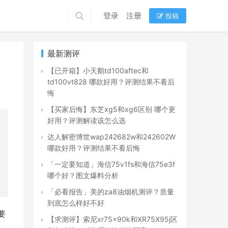
登录
注册
投稿
最新测评
【已开箱】小天鹅td100aftec和
td100vt828 哪款好用？评测结果不看后
悔
【买家后悔】东芝xg5和xg6区别 哪个更
好用？评测解读该怎么选
达人解密博世wap242682w和242602W
哪款好用？评测结果不看后悔
「一定要知道」海信75v1fs和海信75e3f
哪个好？图文爆料分析
「必看报告」美的za8油烟机测评？质量
到底怎么样好不好
要
【求测评】索尼xr75x90k和XR75X95j区