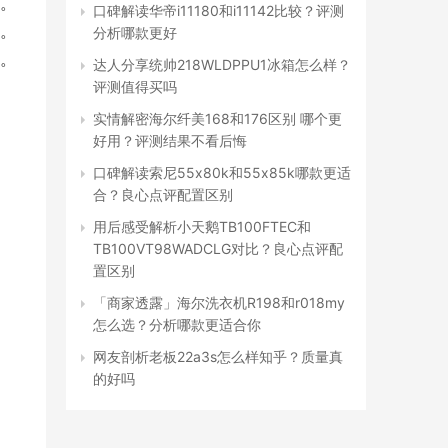
。
口碑解读华帝i11180和i11142比较？评测
。
分析哪款更好
。
达人分享统帅218WLDPPU1冰箱怎么样？
评测值得买吗
实情解密海尔纤美168和176区别 哪个更
好用？评测结果不看后悔
口碑解读索尼55x80k和55x85k哪款更适
合？良心点评配置区别
用后感受解析小天鹅TB100FTEC和
TB100VT98WADCLG对比？良心点评配
置区别
「商家透露」海尔洗衣机R198和r018my
怎么选？分析哪款更适合你
网友剖析老板22a3s怎么样知乎？质量真
的好吗