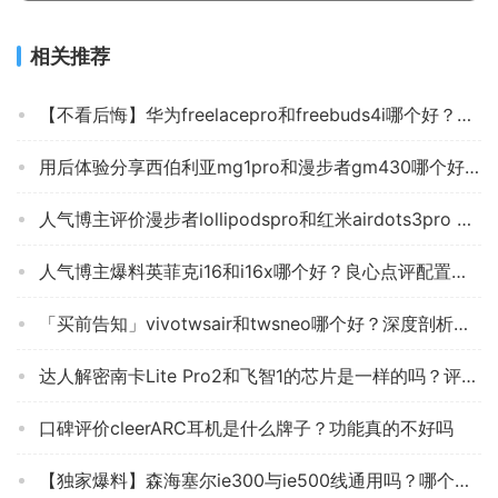
相关推荐
【不看后悔】华为freelacepro和freebuds4i哪个好？图文爆料分析
用后体验分享西伯利亚mg1pro和漫步者gm430哪个好？谁是性价比之王
人气博主评价漫步者lollipodspro和红米airdots3pro 哪款好用？深度剖析功能区别
人气博主爆料英菲克i16和i16x哪个好？良心点评配置区别
「买前告知」vivotwsair和twsneo哪个好？深度剖析功能区别
达人解密南卡Lite Pro2和飞智1的芯片是一样的吗？评测分析哪款更好
口碑评价cleerARC耳机是什么牌子？功能真的不好吗
【独家爆料】森海塞尔ie300与ie500线通用吗？哪个性价比高、质量更好