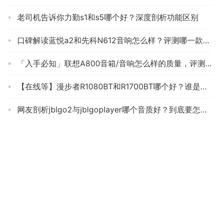
老司机告诉你力勤s1和s5哪个好？深度剖析功能区别
口碑解读蓝悦a2和先科N612音响怎么样？评测哪一款功能更强大
「入手必知」联想A800音箱/音响怎么样的质量，评测为什么这样？
【在线等】漫步者R1080BT和R1700BT哪个好？谁是性价比之王
网友剖析jblgo2与jblgoplayer哪个音质好？到底要怎么选择
音箱/音响商家爆料蒙奇奇K400扩音器评测报告怎么样？质量不靠谱？
人气博主评价索尼srs-xb12和jbl go3哪个好点？图文爆料分析
【求测评】漫步者m260和酷狗潘多拉哪个好？质量真的差吗