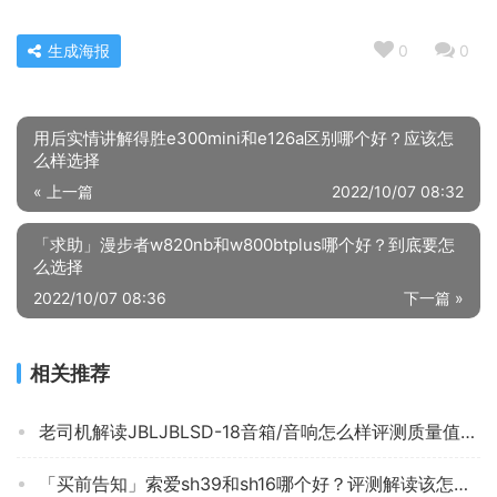
生成海报
0
0
用后实情讲解得胜e300mini和e126a区别哪个好？应该怎
么样选择
« 上一篇
2022/10/07 08:32
「求助」漫步者w820nb和w800btplus哪个好？到底要怎
么选择
2022/10/07 08:36
下一篇 »
相关推荐
老司机解读JBLJBLSD-18音箱/音响怎么样评测质量值得买吗？
「买前告知」索爱sh39和sh16哪个好？评测解读该怎么选