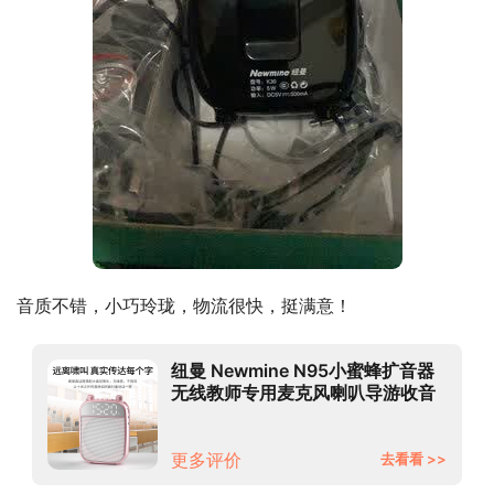
音质不错，小巧玲珑，物流很快，挺满意！
纽曼 Newmine N95小蜜蜂扩音器
无线教师专用麦克风喇叭导游收音
机蓝牙音箱便携式教学讲课玫瑰金
更多评价
去看看 >>