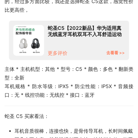
的，经过多方面比较，我还是选择蛇圣 C5这款，感觉性价
比更高些，
蛇圣C5【2022新品】华为适用真
无线蓝牙耳机双耳不入耳舒适运动
跑步迷你隐形开放耳夹式非骨传导
通话 灰黑色【夹耳开放式新概念丨
久戴不痛|】 华为苹果安卓鸿蒙魅族
更多评价
去看看 >>
小米支持蓝牙功能全通用
主体 * 主机机型：其他 * 型号：C5 * 颜色：多色 * 翻新类
型：全新
耳机规格 * 防水等级：IPX5 * 防尘性能：IP5X * 音频接
口：无 * 线控功能：无线控 * 接口：蓝牙
蛇圣 C5 买家看法：
耳机音质很棒，连接也快，是骨传导耳机，长时间佩戴