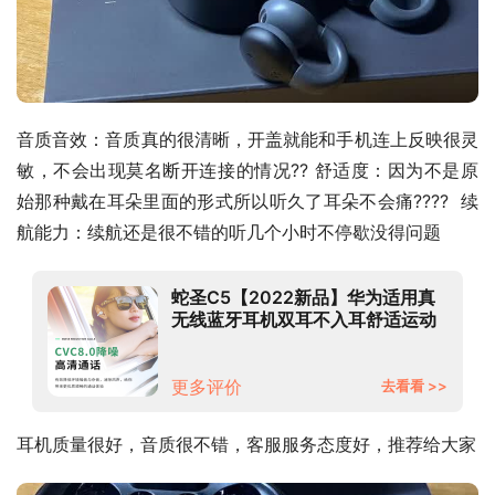
音质音效：音质真的很清晰，开盖就能和手机连上反映很灵
敏，不会出现莫名断开连接的情况?? 舒适度：因为不是原
始那种戴在耳朵里面的形式所以听久了耳朵不会痛????  续
航能力：续航还是很不错的听几个小时不停歇没得问题
蛇圣C5【2022新品】华为适用真
无线蓝牙耳机双耳不入耳舒适运动
跑步迷你隐形开放耳夹式非骨传导
通话 灰黑色【夹耳开放式新概念丨
久戴不痛|】 华为苹果安卓鸿蒙魅族
更多评价
去看看 >>
小米支持蓝牙功能全通用
耳机质量很好，音质很不错，客服服务态度好，推荐给大家