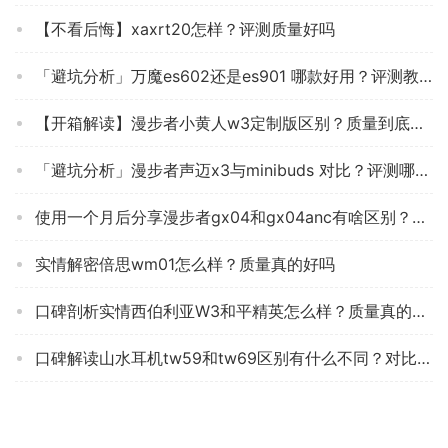
【不看后悔】xaxrt20怎样？评测质量好吗
「避坑分析」万魔es602还是es901 哪款好用？评测教你怎么选
【开箱解读】漫步者小黄人w3定制版区别？质量到底怎么样好不好
「避坑分析」漫步者声迈x3与minibuds 对比？评测哪一款功能更强大
使用一个月后分享漫步者gx04和gx04anc有啥区别？评测比较哪款好
实情解密倍思wm01怎么样？质量真的好吗
口碑剖析实情西伯利亚W3和平精英怎么样？质量真的差吗
口碑解读山水耳机tw59和tw69区别有什么不同？对比哪款性价比更高