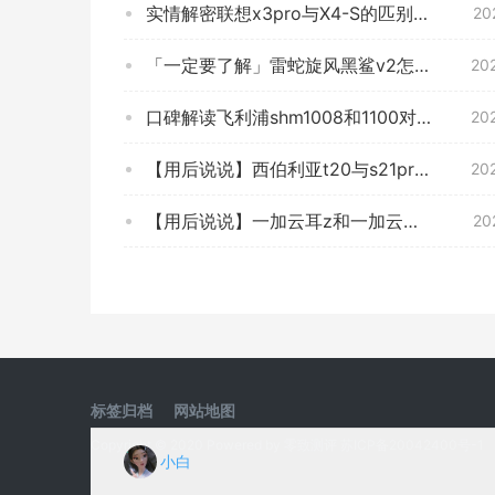
实情解密联想x3pro与X4-S的匹别？到底要怎么选择
20
「一定要了解」雷蛇旋风黑鲨v2怎么样？评测性价比高吗
20
口碑解读飞利浦shm1008和1100对比？分析哪款更适合你
20
【用后说说】西伯利亚t20与s21pro的区别？哪款性价比更好
20
【用后说说】一加云耳z和一加云耳2哪个好？图文爆料分析
20
标签归档
网站地图
Copyright © 2020 Powered by
零致测评
苏ICP备20042400号-1
小白