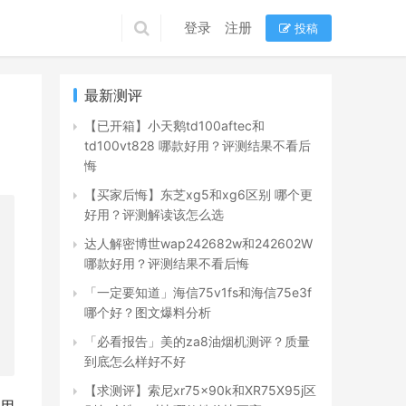
登录
注册
投稿
最新测评
【已开箱】小天鹅td100aftec和
td100vt828 哪款好用？评测结果不看后
悔
【买家后悔】东芝xg5和xg6区别 哪个更
好用？评测解读该怎么选
达人解密博世wap242682w和242602W
哪款好用？评测结果不看后悔
「一定要知道」海信75v1fs和海信75e3f
哪个好？图文爆料分析
「必看报告」美的za8油烟机测评？质量
到底怎么样好不好
【求测评】索尼xr75x90k和XR75X95j区