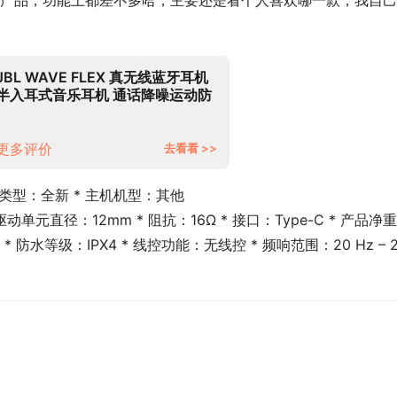
很不错的产品，功能上都差不多哈，主要还是看个人喜欢哪一款，我自
JBL WAVE FLEX 真无线蓝牙耳机
半入耳式音乐耳机 通话降噪运动防
汗 苹果安卓手机带麦游戏耳机 珍珠
白
更多评价
去看看 >>
 翻新类型：全新 * 主机机型：其他
驱动单元直径：12mm * 阻抗：16Ω * 接口：Type-C * 产品净重
Hz * 防水等级：IPX4 * 线控功能：无线控 * 频响范围：20 Hz – 2