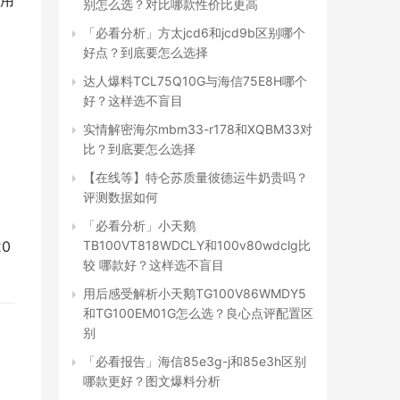
己用
别怎么选？对比哪款性价比更高
「必看分析」方太jcd6和jcd9b区别哪个
好点？到底要怎么选择
达人爆料TCL75Q10G与海信75E8H哪个
好？这样选不盲目
实情解密海尔mbm33-r178和XQBM33对
比？到底要怎么选择
【在线等】特仑苏质量彼德运牛奶贵吗？
评测数据如何
「必看分析」小天鹅
TB100VT818WDCLY和100v80wdclg比
0 
较 哪款好？这样选不盲目
用后感受解析小天鹅TG100V86WMDY5
和TG100EM01G怎么选？良心点评配置区
别
「必看报告」海信85e3g-j和85e3h区别
哪款更好？图文爆料分析