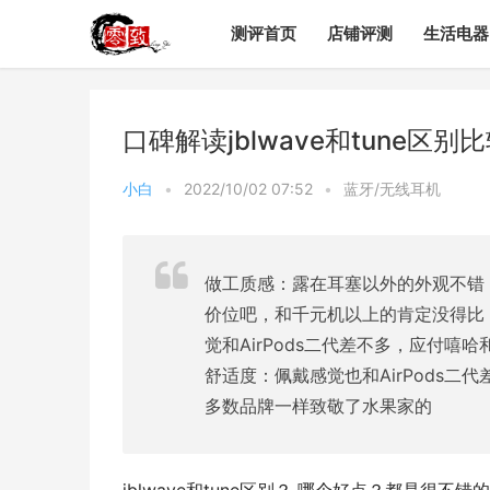
测评首页
店铺评测
生活电器
口碑解读jblwave和tune区
小白
•
2022/10/02 07:52
•
蓝牙/无线耳机
做工质感：露在耳塞以外的外观不错
价位吧，和千元机以上的肯定没得比
觉和AirPods二代差不多，应付嘻
舒适度：佩戴感觉也和AirPods
多数品牌一样致敬了水果家的