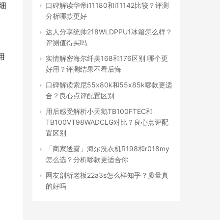
细
口碑解读华帝i11180和i11142比较？评测
分析哪款更好
达人分享统帅218WLDPPU1冰箱怎么样？
评测值得买吗
用
实情解密海尔纤美168和176区别 哪个更
好用？评测结果不看后悔
口碑解读索尼55x80k和55x85k哪款更适
合？良心点评配置区别
用后感受解析小天鹅TB100FTEC和
TB100VT98WADCLG对比？良心点评配
置区别
「商家透露」海尔洗衣机R198和r018my
怎么选？分析哪款更适合你
网友剖析老板22a3s怎么样知乎？质量真
的好吗