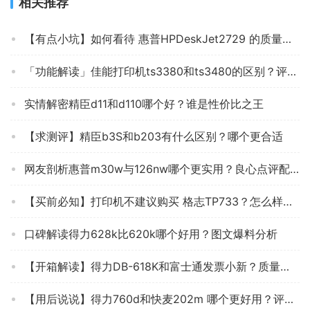
相关推荐
【有点小坑】如何看待 惠普HPDeskJet2729 的质量，用完一个月评测感觉怎么样！？
「功能解读」佳能打印机ts3380和ts3480的区别？评测哪款值得买
实情解密精臣d11和d110哪个好？谁是性价比之王
【求测评】精臣b3S和b203有什么区别？哪个更合适
网友剖析惠普m30w与126nw哪个更实用？良心点评配置区别
【买前必知】打印机不建议购买 格志TP733？怎么样评测质量好不好？
口碑解读得力628k比620k哪个好用？图文爆料分析
【开箱解读】得力DB-618K和富士通发票小新？质量到底怎么样好不好
【用后说说】得力760d和快麦202m 哪个更好用？评测解读该怎么选