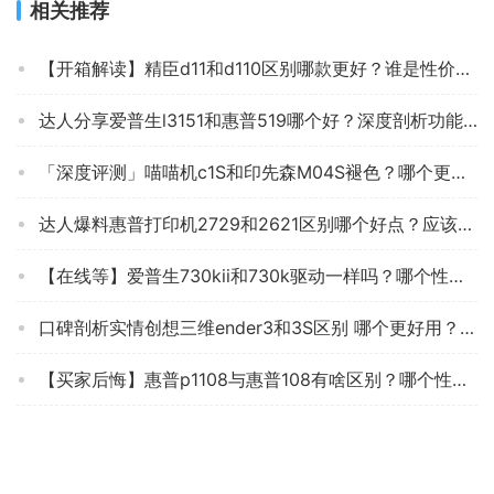
相关推荐
【开箱解读】精臣d11和d110区别哪款更好？谁是性价比之王
达人分享爱普生l3151和惠普519哪个好？深度剖析功能区别
「深度评测」喵喵机c1S和印先森M04S褪色？哪个更合适
达人爆料惠普打印机2729和2621区别哪个好点？应该怎么样选择
【在线等】爱普生730kii和730k驱动一样吗？哪个性价比高、质量更好
口碑剖析实情创想三维ender3和3S区别 哪个更好用？谁是性价比之王
【买家后悔】惠普p1108与惠普108有啥区别？哪个性价比高、质量更好
【精华帖】佳能Ts3480和佳能MG3680哪个更好些？谁是性价比之王
「必看报告」奔图m6200w和m6202nw哪个好？谁是性价比之王