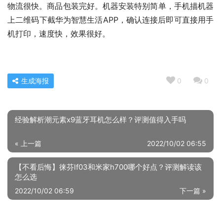
物流很快。商品包装完好。机器安装特别简单，手机描机器
上二维码下截华为智慧生活APP，确认连接后即可直接用手
机打印，速度快，效果很好。
生成海报
0
0
经验解析潮元素x9蓝牙耳机怎么样？评测值得入手吗
« 上一篇
2022/10/02 06:55
【不看后悔】徕芬lf03和米家h700哪个好点？评测解读该
怎么选
2022/10/02 06:59
下一篇 »