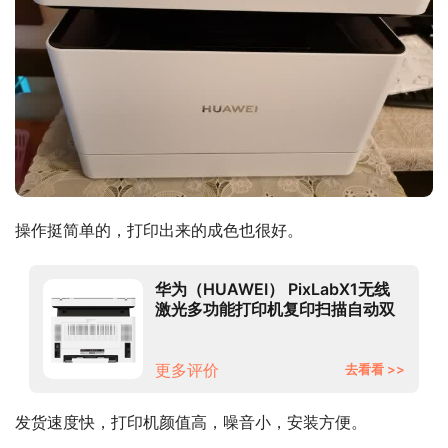
操作挺简单的，打印出来的成色也很好。
华为（HUAWEI） PixLabX1无线
激光多功能打印机复印扫描自动双
面A4黑白一体机支持鸿蒙系统
PixLab X1激光打印机（打印复印扫
描三合一）
更多评价
去看看 >>
发货速度快，打印机颜值高，噪音小，安装方便。