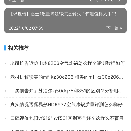
【求反馈】雷士1质量问题该怎么解决？评测值得入手吗
2022/10/02 07:39
下一篇 »
相关推荐
老司机告诉你山本8206空气炸锅怎么样？评测数据如何
老司机解读美的mf-kz30e206l和美的mf-kz30e206区别哪款更好？谁是性价比之王
「买前告知」苏泊尔kj50dq75和851的区别？分析哪款更适合你
真实情况透露易彤HD9632空气炸锅质量评测怎么样好不好用？
口碑评价九阳vf919与vf561区别哪个好？这样选不盲目