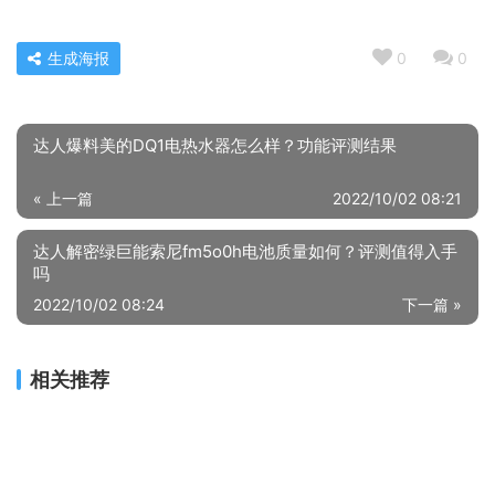
生成海报
0
0
达人爆料美的DQ1电热水器怎么样？功能评测结果
« 上一篇
2022/10/02 08:21
达人解密绿巨能索尼fm5o0h电池质量如何？评测值得入手
吗
2022/10/02 08:24
下一篇 »
相关推荐
【已开箱】米家h500和cmj01lx 哪个更好用？评测解读该怎么选
老司机分享康夫3520吹风机怎么样？质量真的好吗