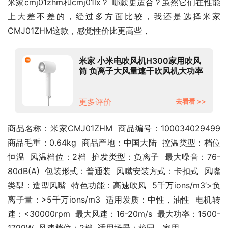
米家cmj01zhm和cmj01lx？ 哪款更适合？虽然它们在性能
上大差不差的，经过多方面比较，我还是选择米家 
CMJ01ZHM这款，感觉性价比更高些，
米家 小米电吹风机H300家用吹风
筒 负离子大风量速干吹风机大功率
【专享】
更多评价
去看看 >>
商品名称：米家CMJ01ZHM  商品编号：100034029499  
商品毛重：0.64kg  商品产地：中国大陆  控温类型：档位
恒温  风温档位：2档  护发类型：负离子  最大噪音：76-
80dB(A)  包装形式：普通装  风嘴安装方式：卡扣式  风嘴
类型：造型风嘴  特色功能：高速吹风  5千万ions/m3’>负
离子量：>5千万ions/m3  适用发质：中性，油性  电机转
速：<30000rpm  最大风速：16-20m/s  最大功率：1500-