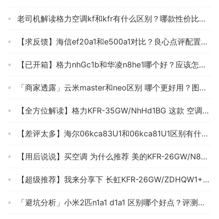
老司机解读格力空调kf和kfr有什么区别？哪款性价比更好
【求反馈】海信ef20a1和e500a1对比？良心点评配置区别
【已开箱】格力nhGc1b和华凌n8he1哪个好？应该怎么样选择
「商家透露」云米master和neo区别 哪个更好用？图文爆料分析
【全方位解读】格力KFR-35GW/NhHd1BG 这款 空调质量怎么样？优劣分析评测结果！
【差评太多】海尔06kca83U1和06kca81U1区别有什么不同？哪个更合适
【用后说说】买空调 为什么推荐 美的KFR-26GW/N8MKA1？评测质量怎么样？真的好吗！
【超级推荐】我来分享下 长虹KFR-26GW/ZDHQW1+R1 入手使用感受？空调评测质量怎么样！
「避坑分析」小米2匹n1a1 d1a1 区别哪个好点？评测解读该怎么选