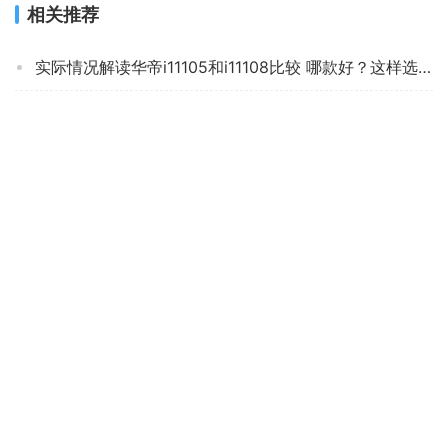
相关推荐
实际情况解读华帝i11105和i11108比较 哪款好？这样选不盲目
「必看分析」老板57b2和56b0哪个好？只选对的不选贵的
「功能解读」华帝i11109+i10053BF油烟机评测报告怎么样？质量不靠谱？
【大爆内幕】油烟机不推荐 HYUNDAIXD-X03 ？质量怎么样？评测真的很坑吗?
人气博主爆料老板8355s和8353s是不是一样？深度剖析功能区别
人气博主评价方太jcd6和jq08ta有什么区别？只选对的不选贵的
老司机分享老板57b2和华帝10056b哪个好？深度剖析功能区别
口碑实情分析方太em72t.s和em12t.s的区别？评测比较哪款好
「功能解读」方太emc和emd哪个系列好？良心点评配置区别