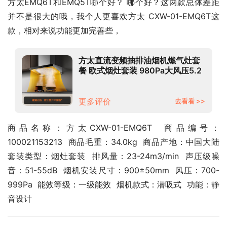
方太EMQ6T和EMQ5T哪个好？ 哪个好？这两款总体差距
并不是很大的哦，我个人更喜欢方太 CXW-01-EMQ6T这
款，相对来说功能更加完善些，
方太直流变频抽排油烟机燃气灶套
餐 欧式烟灶套装 980Pa大风压5.2
火力灶家用24大吸力 EMQ6T+02-
TH27B天然气
更多评价
去看看 >>
商品名称：方太CXW-01-EMQ6T  商品编号：
100021153213  商品毛重：34.0kg  商品产地：中国大陆  
套装类型：烟灶套装  排风量：23-24m3/min  声压级噪
音：51-55dB  烟机安装尺寸：900±50mm  风压：700-
999Pa  能效等级：一级能效  烟机款式：潜吸式  功能：静
音设计