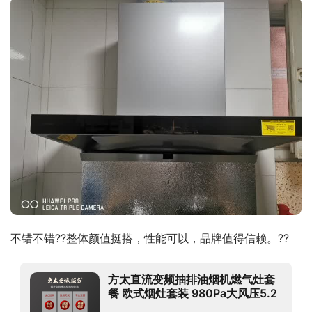
不错不错??整体颜值挺搭，性能可以，品牌值得信赖。??
方太直流变频抽排油烟机燃气灶套
餐 欧式烟灶套装 980Pa大风压5.2
火力灶家用24大吸力 EMQ6T+02-