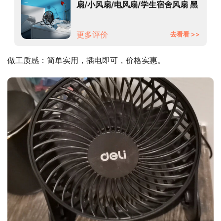
扇/小风扇/电风扇/学生宿舍风扇 黑
色3680
更多评价
去看看 >>
做工质感：简单实用，插电即可，价格实惠。