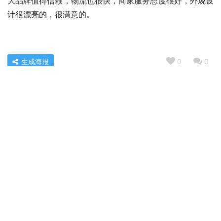
大品牌值得信赖，物流也很快，商家服务态度很好，外观设
计很漂亮的，很满意的。
生成海报
0
0
「评价性价比」爱丽思f3和f4的区别？到底要怎么选择
« 上一篇
2022/10/02 06:35
「必看分析」美的kj700g-h32y空气净化器好吗？评测数
据如何
2022/10/02 06:41
下一篇 »
相关推荐