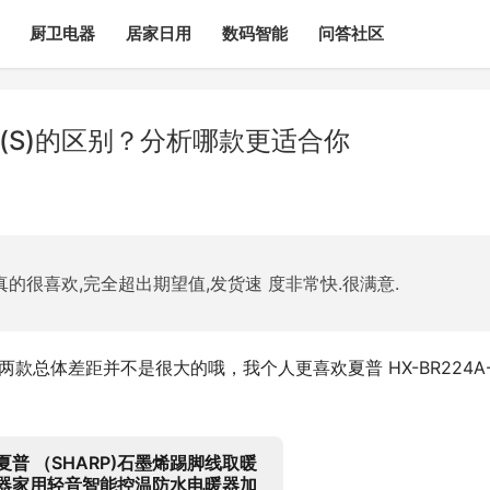
厨卫电器
居家日用
数码智能
问答社区
)和(S)的区别？分析哪款更适合你
真的很喜欢,完全超出期望值,发货速 度非常快.很满意.
？这两款总体差距并不是很大的哦，我个人更喜欢夏普 HX-BR224A
夏普 （SHARP)石墨烯踢脚线取暖
器家用轻音智能控温防水电暖器加