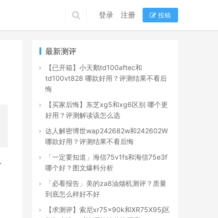
登录
注册
投稿
最新测评
【已开箱】小天鹅td100aftec和
td100vt828 哪款好用？评测结果不看后
悔
【买家后悔】东芝xg5和xg6区别 哪个更
好用？评测解读该怎么选
达人解密博世wap242682w和242602W
哪款好用？评测结果不看后悔
「一定要知道」海信75v1fs和海信75e3f
-
哪个好？图文爆料分析
「必看报告」美的za8油烟机测评？质量
到底怎么样好不好
【求测评】索尼xr75x90k和XR75X95j区