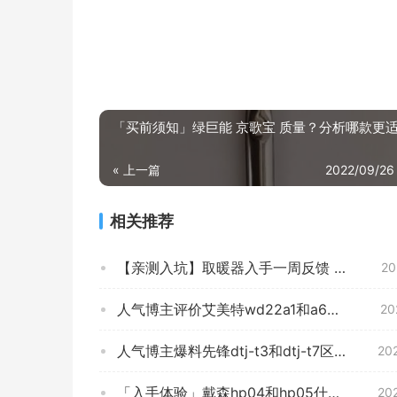
「买前须知」绿巨能 京歌宝 质量？分析哪款更
« 上一篇
2022/09/26
相关推荐
【亲测入坑】取暖器入手一周反馈 TCLTN20-D20G 质量真的很差吗？评测结果怎么样？
20
人气博主评价艾美特wd22a1和a6区别哪款更适合？只选对的不选贵的
20
人气博主爆料先锋dtj-t3和dtj-t7区别哪个好？谁是性价比之王
20
「入手体验」戴森hp04和hp05什么时候出的？对比哪款性价比更高
20