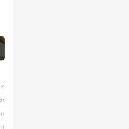
»
/19
/24
/17
/21