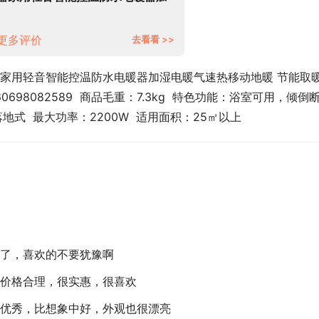
湿电暖气速热移动地暖 节能取暖器
HX-BR224A-W 石墨升级款
更多评价
去看看 >>
暖器家用轻音智能控温防水电暖器加湿电暖气速热移动地暖 节能取
60698082589  商品毛重：7.3kg  特色功能：浴室可用，倾倒
地式  最大功率：2200W  适用面积：25㎡以上
了，喜欢的不要犹豫啊
价格合理，很实惠，很喜欢
优秀，比想象中好，外观也很漂亮