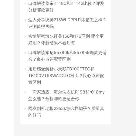
口碑解读华帝i11180和i11142比较？评测
分析哪款更好
达人分享统帅218WLDPPU1冰箱怎么样？
评测值得买吗
实情解密海尔纤美168和176区别 哪个更
好用？评测结果不看后悔
口碑解读索尼55x80k和55x85k哪款更适
合？良心点评配置区别
用后感受解析小天鹅TB100FTEC和
TB100VT98WADCLG对比？良心点评配
置区别
「商家透露」海尔洗衣机R198和r018my
怎么选？分析哪款更适合你
网友剖析老板22a3s怎么样知乎？质量真
的好吗