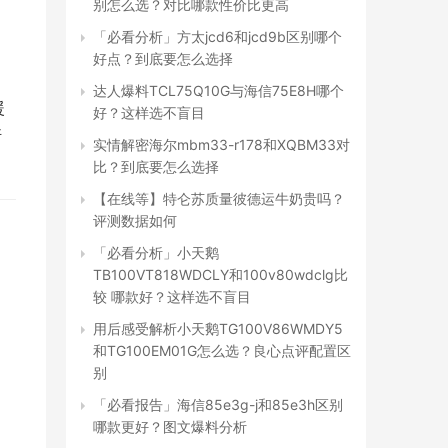
别怎么选？对比哪款性价比更高
「必看分析」方太jcd6和jcd9b区别哪个
好点？到底要怎么选择
达人爆料TCL75Q10G与海信75E8H哪个
暖
好？这样选不盲目
断
实情解密海尔mbm33-r178和XQBM33对
比？到底要怎么选择
【在线等】特仑苏质量彼德运牛奶贵吗？
评测数据如何
「必看分析」小天鹅
TB100VT818WDCLY和100v80wdclg比
较 哪款好？这样选不盲目
用后感受解析小天鹅TG100V86WMDY5
和TG100EM01G怎么选？良心点评配置区
别
「必看报告」海信85e3g-j和85e3h区别
哪款更好？图文爆料分析