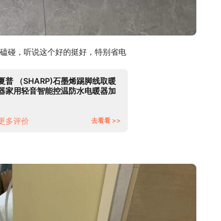
磕碰，听说这个好的挺好，特别省电
夏普 （SHARP)石墨烯踢脚线取暖
器家用轻音智能控温防水电暖器加
湿电暖气速热移动地暖 节能取暖器
HX-BR224A-W 石墨升级款
更多评价
去看看 >>