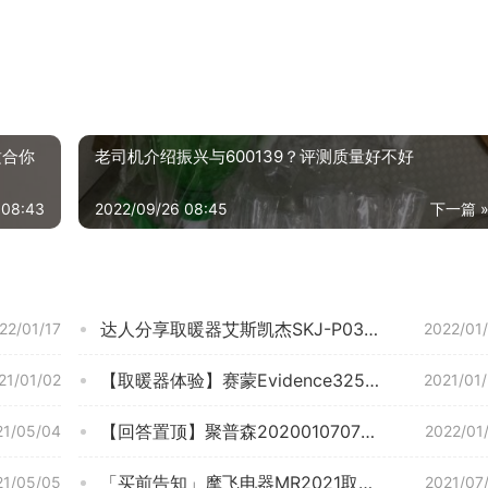
适合你
老司机介绍振兴与600139？评测质量好不好
 08:43
2022/09/26 08:45
下一篇 
达人分享取暖器艾斯凯杰SKJ-P03怎么样评测质量值得买吗？
22/01/17
2022/01
【取暖器体验】赛蒙Evidence32500功能评测结果，看看买家怎么样评价的
21/01/02
2021/01
【回答置顶】聚普森2020010707339719 怎么买更合适呢 ？入手 取暖器 要注意哪些质量细节！
21/05/04
2022/01
「买前告知」摩飞电器MR2021取暖器评测报告怎么样？质量不靠谱？
21/05/05
2021/07