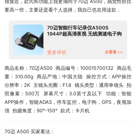
很接近，款式和功能上我更倾向于70迈 A500，感觉性价比
要高一些，主要还是看个人选择，我自己也在用这款，
70迈智能行车记录仪A500S
1944P超高清夜视 无线测速电子狗
一体 智能语音 WIFI互联 停车监控
支持前后双录
更多评价
去看看 >>
商品名称：70迈A500  商品编号：100015700132  商品毛
重：310.00g  商品产地：中国大陆  操控方式：APP操控  
分辨率：2K  主镜头光圈：F1.8  镜头类型：通用单镜头  拍
照像素：500万  屏幕尺寸：3.0英寸及以下  功能：智能
APP操作，智能ADAS，停车监控，电子狗，GPS，夜视加
强  拍摄角度：90°-150°  款式：卡片机
70迈 A500 买家看法：