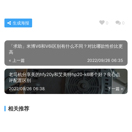
生成海报
0
0
「求助」米博V6和V6i区别有什么不同？对比哪款性价比更
高
« 上一篇
2022/09/26 06:35
老司机分享美的hfy20y和艾美特hp20-k6哪个好？良心点
评配置区别
2022/09/26 06:38
下一篇 »
相关推荐
【求测评】hikvision和homeassistant？功能真的不好吗