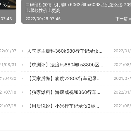
？良心
口碑剖析实情飞利浦hx6063和hx6068区别怎么选？
比哪款性价比更高
 07:43
2022/09/26 07:45
下一篇 
人气博主爆料360k680行车记录仪怎么样？评测性价比高吗
22/01/07
2022/01
【求测评】凌度hs880与hs880b区别怎么选？哪个更合适
21/08/31
2021/08
【买家后悔】凌度v280s行车记录仪怎么与手机连接？评测数据如何
21/04/30
2021/07
【独家爆料】海康威视和360行车记录仪哪个好？质量怎么样值不值得买
21/07/18
2022/01
【用后说说】小米行车记录仪2标准版和2k版区别？分析哪款更适合你
21/07/18
2021/08