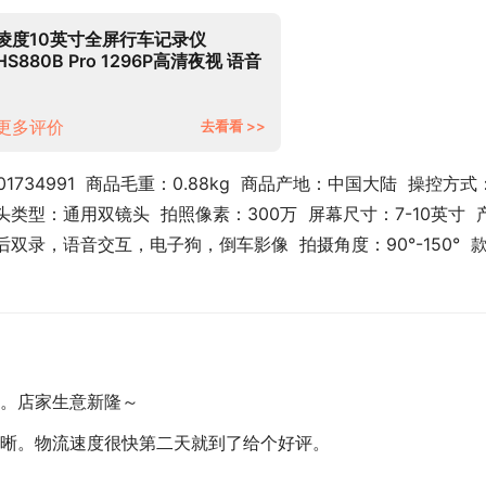
凌度10英寸全屏行车记录仪
HS880B Pro 1296P高清夜视 语音
声控 前后双录 倒车影像触控屏流媒
体后视镜双录
更多评价
去看看 >>
01734991  商品毛重：0.88kg  商品产地：中国大陆  操控方式
 镜头类型：通用双镜头  拍照像素：300万  屏幕尺寸：7-10英寸  
录，语音交互，电子狗，倒车影像  拍摄角度：90°-150°  
。店家生意新隆～
晰。物流速度很快第二天就到了给个好评。