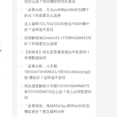
别怎么选？对比哪款性价比更高
「必看分析」方太jcd6和jcd9b区别哪个
好点？到底要怎么选择
达人爆料TCL75Q10G与海信75E8H哪个
好？这样选不盲目
实情解密海尔mbm33-r178和XQBM33对
比？到底要怎么选择
：
产
【在线等】特仑苏质量彼德运牛奶贵吗？
评测数据如何
款
「必看分析」小天鹅
TB100VT818WDCLY和100v80wdclg比
较 哪款好？这样选不盲目
用后感受解析小天鹅TG100V86WMDY5
和TG100EM01G怎么选？良心点评配置区
别
「必看报告」海信85e3g-j和85e3h区别
哪款更好？图文爆料分析