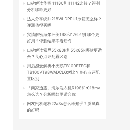
口碑解读华帝i11180和i11142比较？评测
分析哪款更好
达人分享统帅218WLDPPU1冰箱怎么样？
评测值得买吗
实情解密海尔纤美168和176区别 哪个更
好用？评测结果不看后悔
口碑解读索尼55x80k和55x85k哪款更适
合？良心点评配置区别
用后感受解析小天鹅TB100FTEC和
TB100VT98WADCLG对比？良心点评配
置区别
「商家透露」海尔洗衣机R198和r018my
怎么选？分析哪款更适合你
网友剖析老板22a3s怎么样知乎？质量真
的好吗