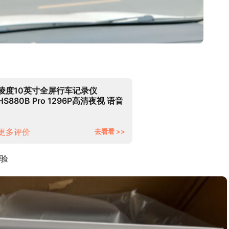
凌度10英寸全屏行车记录仪
HS880B Pro 1296P高清夜视 语音
声控 前后双录 倒车影像触控屏流媒
体后视镜双录
更多评价
去看看 >>
验