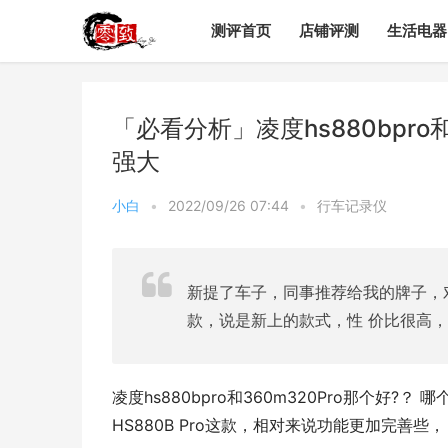
测评首页
店铺评测
生活电器
「必看分析」凌度hs880bpro
强大
小白
•
2022/09/26 07:44
•
行车记录仪
新提了车子，同事推荐给我的牌子，
款，说是新上的款式，性 价比很高，
凌度hs880bpro和360m320Pro那个好
HS880B Pro这款，相对来说功能更加完善些，