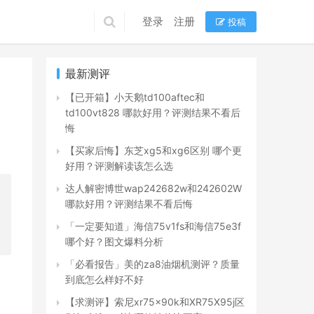
登录
注册
投稿
最新测评
【已开箱】小天鹅td100aftec和
td100vt828 哪款好用？评测结果不看后
悔
【买家后悔】东芝xg5和xg6区别 哪个更
好用？评测解读该怎么选
达人解密博世wap242682w和242602W
哪款好用？评测结果不看后悔
「一定要知道」海信75v1fs和海信75e3f
哪个好？图文爆料分析
「必看报告」美的za8油烟机测评？质量
到底怎么样好不好
【求测评】索尼xr75x90k和XR75X95j区