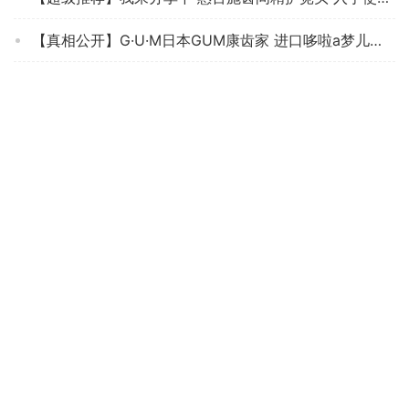
【真相公开】G·U·M日本GUM康齿家 进口哆啦a梦儿童牙刷 呵护幼齿 软毛护齿刷头 性价比解读？质量差不差，必看评测怎么样！
牙刷商家爆料RAOYIML496功能评测结果，看看买家怎么样评价的
【质量报告】购买牙刷要注意哪些参数？评测 三笑三笑炫彩倍护牙刷 怎么样？好用吗？
人气博主评价牙刷芬洁软毛牙刷竹炭软毛情侣套装男女黑白家庭装细软毛护龈牙刷成人牙刷个性 【黑白情侣装】6只装质量评测怎么样好不好用？
「入手体验」UKSUKS牙刷牙刷质量评测怎么样好不好用？
【真实点评】评测 青蛙青蛙白金医护系列979牙刷 怎么样？质量让人放心吗？使用两个月反馈！
Copyright © 2020 Powered by
零致测评
苏ICP备20042400号-1