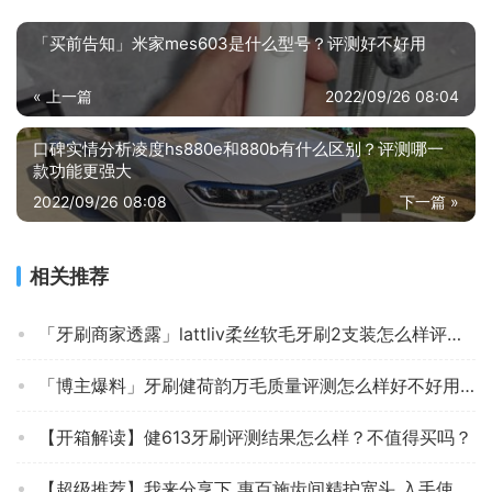
「买前告知」米家mes603是什么型号？评测好不好用
« 上一篇
2022/09/26 08:04
口碑实情分析凌度hs880e和880b有什么区别？评测哪一
款功能更强大
2022/09/26 08:08
下一篇 »
相关推荐
「牙刷商家透露」lattliv柔丝软毛牙刷2支装怎么样评测质量值得买吗？
「博主爆料」牙刷健荷韵万毛质量评测怎么样好不好用？
【开箱解读】健613牙刷评测结果怎么样？不值得买吗？
【超级推荐】我来分享下 惠百施齿间精护宽头 入手使用感受？牙刷评测质量怎么样！