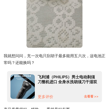
我就想问问，充一次电只刮胡子最多能用五六次，这电池正
常吗？还能换吗？
飞利浦（PHILIPS）男士电动剃须
刀整机进口 全身水洗胡须刀干湿双
剃刮胡刀1小时快充 2000系列升级
款S2305/06
更多评价
去看看 >>