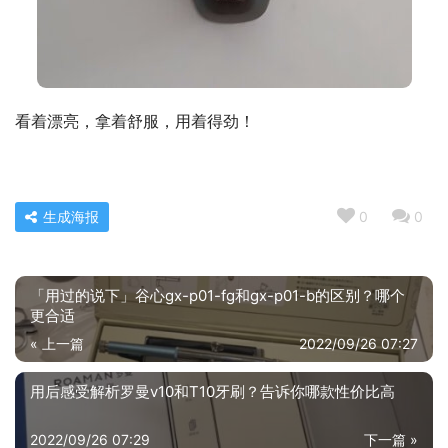
看着漂亮，拿着舒服，用着得劲！
生成海报
0
0
「用过的说下」谷心gx-p01-fg和gx-p01-b的区别？哪个
更合适
« 上一篇
2022/09/26 07:27
用后感受解析罗曼v10和T10牙刷？告诉你哪款性价比高
2022/09/26 07:29
下一篇 »