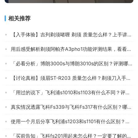
相关推荐
【入手体验】吉列剃须啫喱 剃须 质量怎么样？上手讲真相？ 评测分析好吗？
用后感受解析剃须阿帕齐A3pho1功能评测结果，看看买家怎么样评价的
「必看分析」博朗3000s与博朗3010s的区别？评测哪一款功能更强大
【讨论真相】须眉ST-R203 质量怎么样？剃须刀入手评测到底要不要买！
「用过的说下」飞利浦s1010和s1103有什么不同？评测哪款值得买
真实情况透露飞科Fs339与飞科Fs317有什么区别？哪款性价比更好
使用一个月后分享飞利浦s1203和s1101有什么区别？哪款性价比更好
「买前告知」飞科fs201用起来怎么样？一定要了解的评测情况