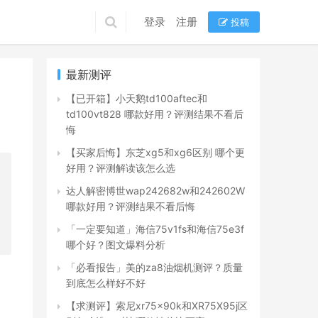
登录
注册
投稿
最新测评
【已开箱】小天鹅td100aftec和
td100vt828 哪款好用？评测结果不看后
悔
【买家后悔】东芝xg5和xg6区别 哪个更
好用？评测解读该怎么选
达人解密博世wap242682w和242602W
哪款好用？评测结果不看后悔
「一定要知道」海信75v1fs和海信75e3f
哪个好？图文爆料分析
「必看报告」美的za8油烟机测评？质量
到底怎么样好不好
【求测评】索尼xr75x90k和XR75X95j区