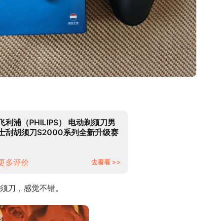
飞利浦（PHILIPS） 电动剃须刀男
士刮胡须刀S2000系列全新升级赛
博朋克风刮胡刀 光感聚能按钮
S2306/02【男士礼物】
更多评价
去看看 >>
须刀，感觉不错。