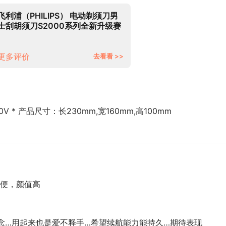
飞利浦（PHILIPS） 电动剃须刀男
士刮胡须刀S2000系列全新升级赛
博朋克风刮胡刀 光感聚能按钮
S2306/02【男士礼物】
更多评价
去看看 >>
0V * 产品尺寸：长230mm,宽160mm,高100mm
便，颜值高
念…用起来也是爱不释手…希望续航能力能持久…期待表现