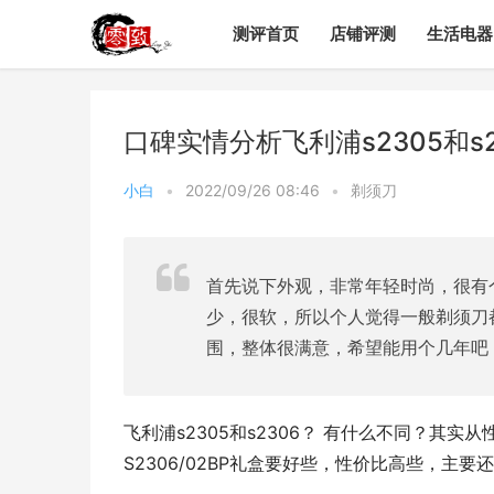
测评首页
店铺评测
生活电器
口碑实情分析飞利浦s2305和s
小白
•
2022/09/26 08:46
•
剃须刀
首先说下外观，非常年轻时尚，很有
少，很软，所以个人觉得一般剃须刀
围，整体很满意，希望能用个几年吧
飞利浦s2305和s2306？ 有什么不同？其
S2306/02BP礼盒要好些，性价比高些，主要