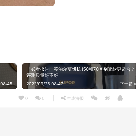
「必看报告」苏泊尔薄饼机150和70区别哪款更适合？
评测质量好不好
 08:45
2022/09/26 08:47
下一篇 
0
0
生成海报
老司机分享博朗9385cc和9517S的区别？评测哪一款功能更强大
22/02/20
2022/10
「功能解读」飞利浦5585和5587区别哪款更好？只选对的不选贵的
21/10/12
2021/10