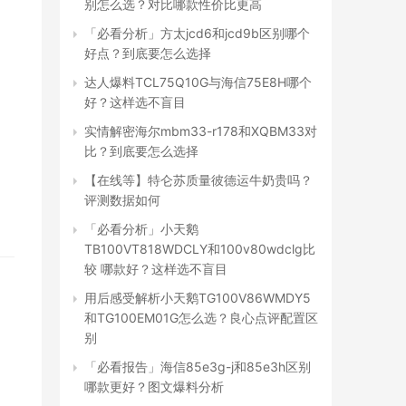
别怎么选？对比哪款性价比更高
「必看分析」方太jcd6和jcd9b区别哪个
好点？到底要怎么选择
达人爆料TCL75Q10G与海信75E8H哪个
好？这样选不盲目
实情解密海尔mbm33-r178和XQBM33对
比？到底要怎么选择
【在线等】特仑苏质量彼德运牛奶贵吗？
评测数据如何
「必看分析」小天鹅
TB100VT818WDCLY和100v80wdclg比
较 哪款好？这样选不盲目
用后感受解析小天鹅TG100V86WMDY5
和TG100EM01G怎么选？良心点评配置区
别
「必看报告」海信85e3g-j和85e3h区别
哪款更好？图文爆料分析