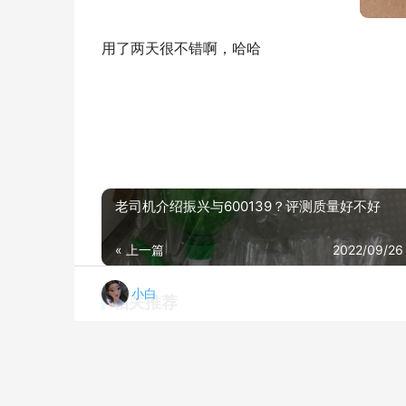
用了两天很不错啊，哈哈
老司机介绍振兴与600139？评测质量好不好
« 上一篇
2022/09/26
小白
相关推荐
「商家透露」博朗8系和7系有啥区别？评测分析哪款更好
20
【开箱解读】松下st29和博朗3系一个级别吗？只选对的不选贵的
20