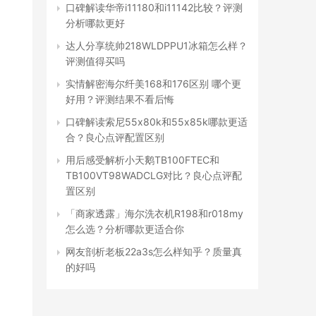
口碑解读华帝i11180和i11142比较？评测
分析哪款更好
达人分享统帅218WLDPPU1冰箱怎么样？
评测值得买吗
实情解密海尔纤美168和176区别 哪个更
好用？评测结果不看后悔
口碑解读索尼55x80k和55x85k哪款更适
合？良心点评配置区别
用后感受解析小天鹅TB100FTEC和
TB100VT98WADCLG对比？良心点评配
置区别
「商家透露」海尔洗衣机R198和r018my
怎么选？分析哪款更适合你
网友剖析老板22a3s怎么样知乎？质量真
的好吗