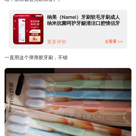
纳美（Namei）牙刷软毛牙刷成人
纳米抗菌呵护牙龈清洁口腔情侣牙
刷2支装
更多评价
去看看 >>
一直用这个弹弹胶牙刷，不错