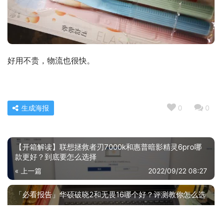
好用不贵，物流也很快。
生成海报
0
0
【开箱解读】联想拯救者刃7000k和惠普暗影精灵6pro哪
款更好？到底要怎么选择
« 上一篇
2022/09/22 08:27
「必看报告」华硕破晓2和无畏16哪个好？评测教你怎么选
2022/09/22 08:33
下一篇 »