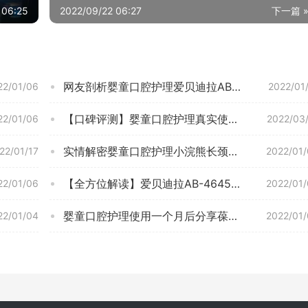
 06:25
2022/09/22 06:27
下一篇 
网友剖析婴童口腔护理爱贝迪拉AB-5447怎么样的质量，评测为什么这样？
22/01/06
2022/01
【口碑评测】婴童口腔护理真实使用感受曝光，小袋鼠巴布cc1223 质量怎么样？究竟合不合格
22/01/06
2022/03
实情解密婴童口腔护理小浣熊长颈鹿牙刷3支怎么样评测质量值得买吗？
22/01/17
2022/01
【全方位解读】爱贝迪拉AB-4645 这款 婴童口腔护理质量怎么样？优劣分析评测结果！
22/01/06
2022/01
婴童口腔护理使用一个月后分享葆氏儿童牙刷恐龙2支装评测结果怎么样？不值得买吗？
22/01/04
2022/01