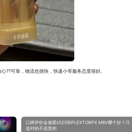
放心??可靠，物流也很快，快递小哥服务态度很好。
那个
口碑评价金储星k525和PLEXTORPX M8V哪个好？只
选对的不选贵的