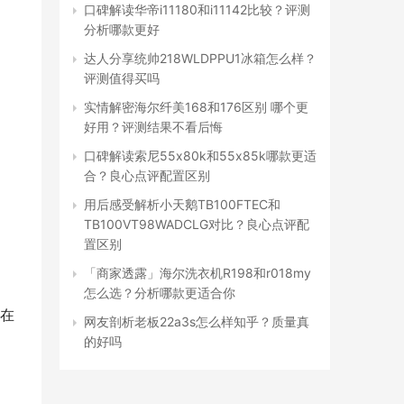
口碑解读华帝i11180和i11142比较？评测
分析哪款更好
达人分享统帅218WLDPPU1冰箱怎么样？
评测值得买吗
实情解密海尔纤美168和176区别 哪个更
好用？评测结果不看后悔
口碑解读索尼55x80k和55x85k哪款更适
合？良心点评配置区别
用后感受解析小天鹅TB100FTEC和
TB100VT98WADCLG对比？良心点评配
置区别
「商家透露」海尔洗衣机R198和r018my
怎么选？分析哪款更适合你
在
网友剖析老板22a3s怎么样知乎？质量真
的好吗