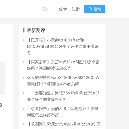
登录
注册
投稿
最新测评
【已开箱】小天鹅td100aftec和
td100vt828 哪款好用？评测结果不看后
悔
【买家后悔】东芝xg5和xg6区别 哪个更
好用？评测解读该怎么选
达人解密博世wap242682w和242602W
哪款好用？评测结果不看后悔
「一定要知道」海信75v1fs和海信75e3f
哪个好？图文爆料分析
3
「必看报告」美的za8油烟机测评？质量
到底怎么样好不好
【求测评】索尼xr75x90k和XR75X95j区