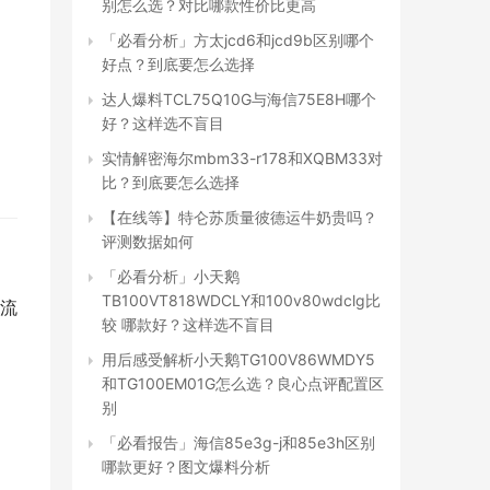
别怎么选？对比哪款性价比更高
「必看分析」方太jcd6和jcd9b区别哪个
好点？到底要怎么选择
达人爆料TCL75Q10G与海信75E8H哪个
好？这样选不盲目
实情解密海尔mbm33-r178和XQBM33对
比？到底要怎么选择
【在线等】特仑苏质量彼德运牛奶贵吗？
评测数据如何
「必看分析」小天鹅
TB100VT818WDCLY和100v80wdclg比
流
较 哪款好？这样选不盲目
用后感受解析小天鹅TG100V86WMDY5
和TG100EM01G怎么选？良心点评配置区
别
「必看报告」海信85e3g-j和85e3h区别
哪款更好？图文爆料分析