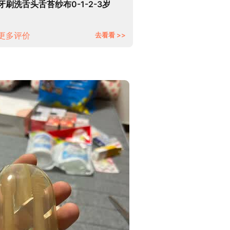
牙刷洗舌头舌苔纱布0-1-2-3岁
更多评价
去看看 >>