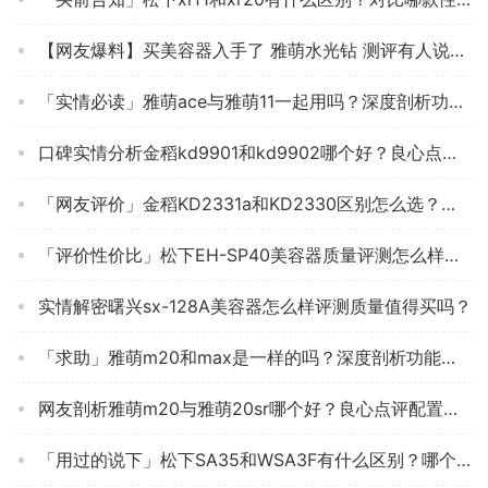
【网友爆料】买美容器入手了 雅萌水光钻 测评有人说坑？质量到底怎么样？
「实情必读」雅萌ace与雅萌11一起用吗？深度剖析功能区别
口碑实情分析金稻kd9901和kd9902哪个好？良心点评配置区别
「网友评价」金稻KD2331a和KD2330区别怎么选？哪个更合适
「评价性价比」松下EH-SP40美容器质量评测怎么样好不好用？
实情解密曙兴sx-128A美容器怎么样评测质量值得买吗？
「求助」雅萌m20和max是一样的吗？深度剖析功能区别
网友剖析雅萌m20与雅萌20sr哪个好？良心点评配置区别
「用过的说下」松下SA35和WSA3F有什么区别？哪个更合适