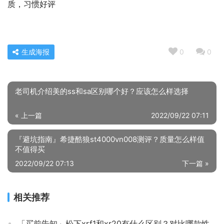
质，习惯好评
生成海报
0
0
老司机介绍美的ss和sa区别哪个好？应该怎么样选择
« 上一篇
2022/09/22 07:11
『避坑指南』希捷酷狼st4000vn008测评？质量怎么样值
不值得买
2022/09/22 07:13
下一篇 »
相关推荐
「买前告知」松下xrf1和xr20有什么区别？对比哪款性价比更高