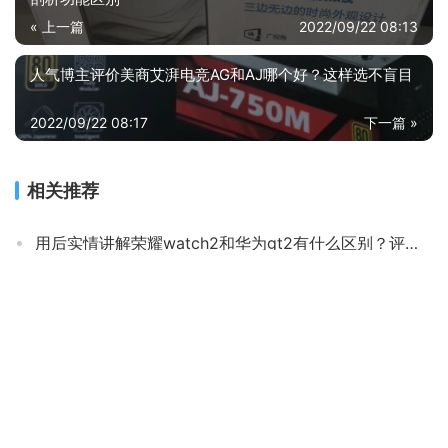
« 上一篇
2022/09/22 08:13
人气博主评价美商艾湃电竞AG和AJ哪个好？这样选不盲目
2022/09/22 08:17
下一篇 »
相关推荐
用后实情讲解荣耀watch2和华为gt2有什么区别？评测比较哪款好
「网友评价」华为HLY-W19RP笔记本评测结果怎么样？不值得买吗？
「必看分析」荣耀magicbook14与华为matebook14有什么不同？哪个性价比高、质量更好
「一定要知道」funhousef10怎么样？功能评测结果
真实情况透露联想小新pro14和thinkbook14+哪个好？评测结果不看后悔