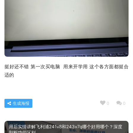
挺好还不错 第一次买电脑  用来开学用 这个各方面都挺合
适的
生成海报
0
0
用后实情讲解飞利浦241v8和243v7q哪个好用哪个？深度
剖析功能区别