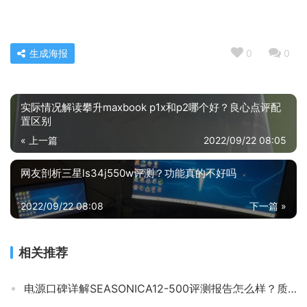
生成海报
0
0
实际情况解读攀升maxbook p1x和p2哪个好？良心点评配
置区别
« 上一篇
2022/09/22 08:05
网友剖析三星ls34j550w评测？功能真的不好吗
2022/09/22 08:08
下一篇 »
相关推荐
电源口碑详解SEASONICA12-500评测报告怎么样？质量不靠谱？