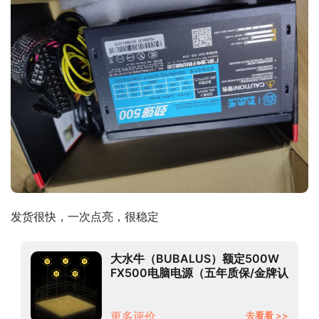
发货很快，一次点亮，很稳定
大水牛（BUBALUS）额定500W
FX500电脑电源（五年质保/金牌认
证/主动式/宽幅/背线/智能温控风
扇）
更多评价
去看看 >>