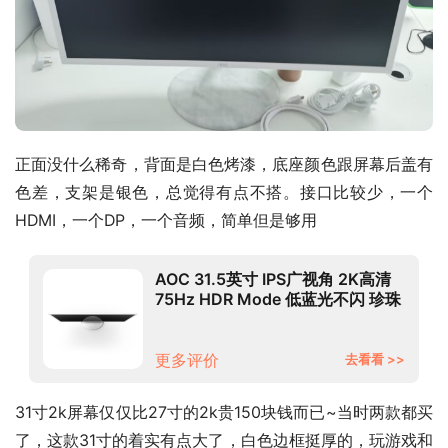
正面没什么稀奇，背面是白色烤漆，底座颜色跟屏幕后盖有
色差，支架是银色，总觉得有点不搭。接口比较少，一个
HDMI，一个DP，一个音频，简单但是够用
AOC 31.5英寸 IPS广视角 2K高清
75Hz HDR Mode 低蓝光不闪 珍珠
白色 时尚高亮底座 液晶电脑显示器
Q32N2S
更多评价
去看看 >>
31寸2k屏幕仅仅比27寸的2k贵150块钱而已~当时两款都买
了，这款31寸的着实有点大了，白色边框挺厚的，玩游戏和