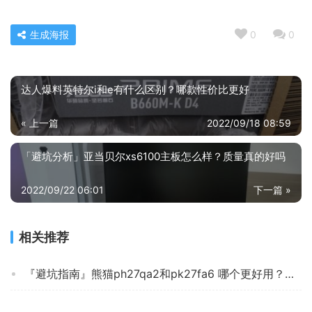
生成海报
0
0
达人爆料英特尔i和e有什么区别？哪款性价比更好
« 上一篇
2022/09/18 08:59
「避坑分析」亚当贝尔xs6100主板怎么样？质量真的好吗
2022/09/22 06:01
下一篇 »
相关推荐
『避坑指南』熊猫ph27qa2和pk27fa6 哪个更好用？谁是性价比之王
用后体验分享华硕vg27aq和vg27aqe区别哪个好点？应该怎么样选择