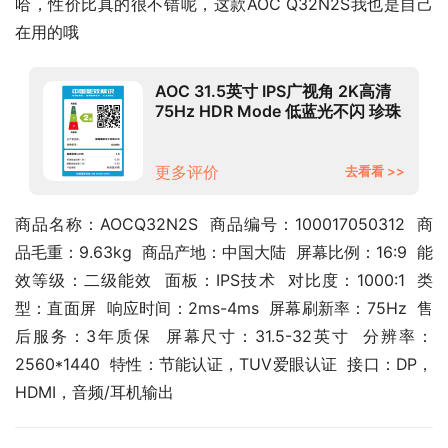
哈，性价比真的很不错呢，这款AOC Q32N2S我也是自己
在用的哦
AOC 31.5英寸 IPS广视角 2K高清
75Hz HDR Mode 低蓝光不闪 珍珠
白色 时尚高亮底座 液晶电脑显示器
Q32N2S
更多评价
去看看 >>
商品名称：AOCQ32N2S  商品编号：100017050312  商
品毛重：9.63kg  商品产地：中国大陆  屏幕比例：16:9  能
效等级：二级能效  面板：IPS技术  对比度：1000:1  类
型：直面屏  响应时间：2ms-4ms  屏幕刷新率：75Hz  售
后服务：3年质保  屏幕尺寸：31.5-32英寸  分辨率：
2560*1440  特性：节能认证，TUV爱眼认证  接口：DP，
HDMI，音频/耳机输出