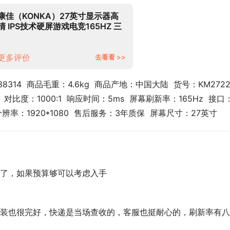
康佳（KONKA）27英寸显示器高
清 IPS技术硬屏游戏电竞165HZ 三
微边设计 台式电脑液晶屏幕
KM2722
更多评价
去看看 >>
314  商品毛重：4.6kg  商品产地：中国大陆  货号：KM2722 
术  对比度：1000:1  响应时间：5ms  屏幕刷新率：165Hz  接口
辨率：1920*1080  售后服务：3年质保  屏幕尺寸：27英寸
了，如果预算够可以考虑入手
装也很完好，快递是当场查收的，客服也挺耐心的，刷新率有八