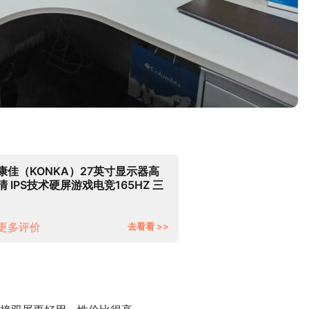
康佳（KONKA）27英寸显示器高
清 IPS技术硬屏游戏电竞165HZ 三
微边设计 台式电脑液晶屏幕
KM2722
更多评价
去看看 >>