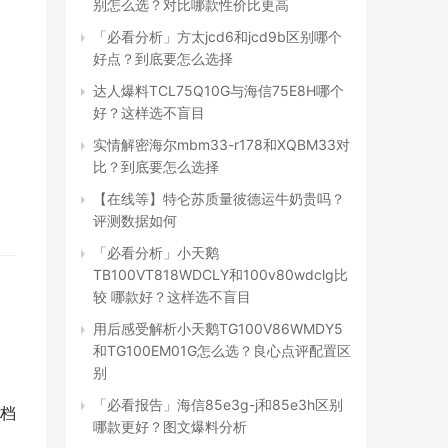
别怎么选？对比哪款性价比更高
「必看分析」方太jcd6和jcd9b区别哪个
好点？到底要怎么选择
达人爆料TCL75Q10G与海信75E8H哪个
好？这样选不盲目
实情解密海尔mbm33-r178和XQBM33对
 
比？到底要怎么选择
：
【在线等】特仑苏质量彼德运牛奶贵吗？
评测数据如何
「必看分析」小天鹅
TB100VT818WDCLY和100v80wdclg比
较 哪款好？这样选不盲目
用后感受解析小天鹅TG100V86WMDY5
和TG100EM01G怎么选？良心点评配置区
别
「必看报告」海信85e3g-j和85e3h区别
档
哪款更好？图文爆料分析