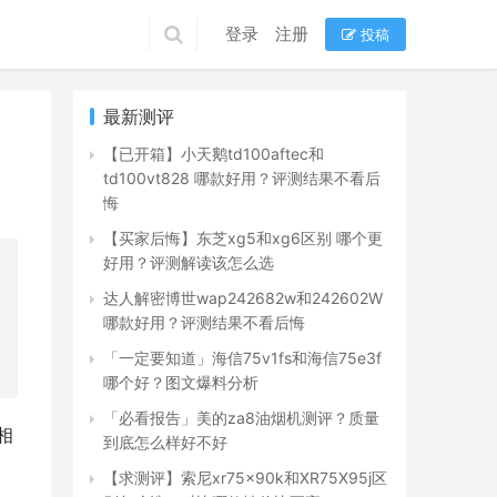
登录
注册
投稿
最新测评
【已开箱】小天鹅td100aftec和
td100vt828 哪款好用？评测结果不看后
悔
【买家后悔】东芝xg5和xg6区别 哪个更
好用？评测解读该怎么选
达人解密博世wap242682w和242602W
哪款好用？评测结果不看后悔
「一定要知道」海信75v1fs和海信75e3f
哪个好？图文爆料分析
「必看报告」美的za8油烟机测评？质量
相
到底怎么样好不好
【求测评】索尼xr75x90k和XR75X95j区