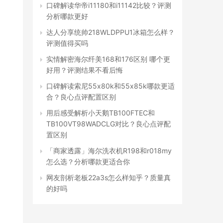
口碑解读华帝i11180和i11142比较？评测
分析哪款更好
达人分享统帅218WLDPPU1冰箱怎么样？
评测值得买吗
实情解密海尔纤美168和176区别 哪个更
好用？评测结果不看后悔
口碑解读索尼55x80k和55x85k哪款更适
合？良心点评配置区别
用后感受解析小天鹅TB100FTEC和
TB100VT98WADCLG对比？良心点评配
置区别
「商家透露」海尔洗衣机R198和r018my
怎么选？分析哪款更适合你
网友剖析老板22a3s怎么样知乎？质量真
的好吗