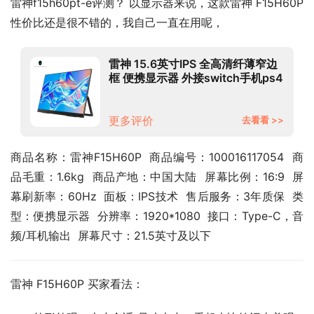
雷神f15h60pt-e评测？ 以显示器来说，这款雷神 F15H60P
性价比还是很不错的，我自己一直在用呢，
雷神 15.6英寸IPS 全高清纤薄窄边
框 便携显示器 外接switch手机ps4
扩展 Type-C 非触摸（F15H60P）
更多评价
去看看 >>
商品名称：雷神F15H60P  商品编号：100016117054  商
品毛重：1.6kg  商品产地：中国大陆  屏幕比例：16:9  屏
幕刷新率：60Hz  面板：IPS技术  售后服务：3年质保  类
型：便携显示器  分辨率：1920*1080  接口：Type-C，音
频/耳机输出  屏幕尺寸：21.5英寸及以下
雷神 F15H60P 买家看法：