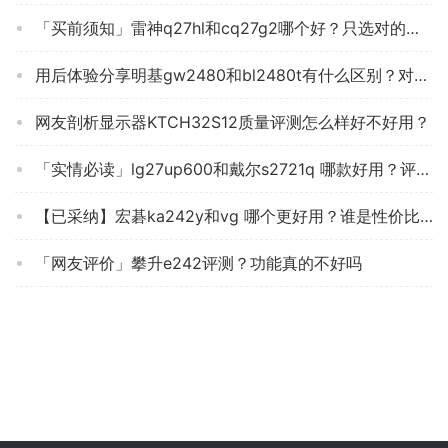
「买前须知」雷神q27hl和cq27g2哪个好？只选对的不选贵的
用后体验分享明基gw2480和bl2480t有什么区别？对比哪款性价比更高
网友剖析显示器KTCH32S12质量评测怎么样好不好用？
「实情必读」lg27up600和戴尔s2721q 哪款好用？评测结果不看后悔
【已采纳】宏碁ka242y和vg 哪个更好用？谁是性价比之王
「网友评价」攀升e242评测？功能真的不好吗