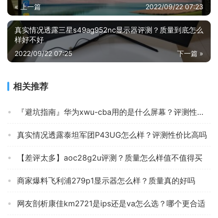
« 上一篇
2022/09/22 07:23
真实情况透露三星s49ag952nc显示器评测？质量到底怎么
样好不好
2022/09/22 07:25
下一篇 »
相关推荐
『避坑指南』华为xwu-cba用的是什么屏幕？评测性价比高吗
真实情况透露泰坦军团P43UG怎么样？评测性价比高吗
【差评太多】aoc28g2u评测？质量怎么样值不值得买
商家爆料飞利浦279p1显示器怎么样？质量真的好吗
网友剖析康佳km2721是ips还是va怎么选？哪个更合适