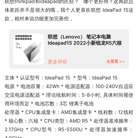
联想thinkpad和ideapad的区别？   哪个更好用？这两款总
体差距并不是很大的哦，我个人更喜欢联想 IdeaPad 15这
款，相对来说功能更加完善些，
联想（Lenovo） 笔记本电脑
Ideapad15 2022小新锐龙R5六核
轻薄本学生游戏设计办公本 升级版
R5-5500U 16G内存 512G固态 数
字小键盘 防眩光高清屏 含Office办
更多评价
去看看 >>
公软
主体 * 认证型号：IdeaPad 15  * 型号：IdeaPad 15
电源 * 电池容量：42Wh * 电源适配器：100-240V自适应
交流电源适配器 * 理论续航时间：5-8小时, 具体时间视使
用环境而定 * 电池芯数：3芯 锂离子电池
处理器 * CPU集成显卡：AMD集成显卡 * 线程数：12线程 
* 核心数：六核 * CPU类型：AMD R5 * 处理器基准频率：
2.17GHz * CPU型号：R5-5500U * 处理器加速频率：