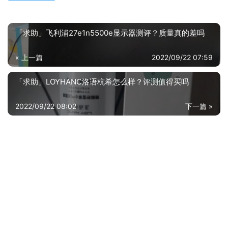
「求助」飞利浦27e1n5500e显示器测评？质量真的差吗
« 上一篇
2022/09/22 07:59
「求助」LOYHANC洛语杭希怎么样？评测值得买吗
2022/09/22 08:02
下一篇 »
相关推荐
「一定要了解」惠普14-FR0001AU笔记本质量评测怎么样好不好用？
『避坑指南』联想yoga和thinkpad哪个定位高？图文爆料分析
【买家后悔】戴尔optiplex和vostro区别怎么选？对比哪款性价比更高