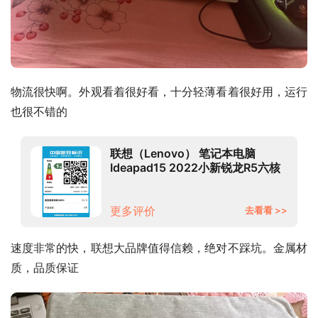
物流很快啊。外观看着很好看，十分轻薄看着很好用，运行
也很不错的
联想（Lenovo） 笔记本电脑
Ideapad15 2022小新锐龙R5六核
轻薄本学生游戏设计办公本 升级版
R5-5500U 16G内存 512G固态 数
字小键盘 防眩光高清屏 含Office办
更多评价
去看看 >>
公软
速度非常的快，联想大品牌值得信赖，绝对不踩坑。金属材
质，品质保证