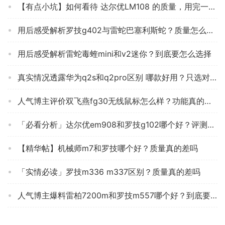
【有点小坑】如何看待 达尔优LM108 的质量，用完一个月评测感觉怎么样！？
用后感受解析罗技g402与雷蛇巴塞利斯蛇？质量怎么样值不值得买
用后感受解析雷蛇毒蝰mini和v2迷你？到底要怎么选择
真实情况透露华为q2s和q2pro区别 哪款好用？只选对的不选贵的
人气博主评价双飞燕fg30无线鼠标怎么样？功能真的不好吗
「必看分析」达尔优em908和罗技g102哪个好？评测教你怎么选
【精华帖】机械师m7和罗技哪个好？质量真的差吗
「实情必读」罗技m336 m337区别？质量真的差吗
人气博主爆料雷柏7200m和罗技m557哪个好？到底要怎么选择