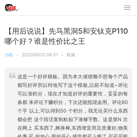
【用后说说】先马黑洞5和安钛克P110
哪个好？谁是性价比之王
小白
•
2022/09/22 08:51
•
机箱
这是一个好评模板。因为本大佬很懒不想每个产品
都写好评所以特地写下这个模板,以前不知道~评论
可以涨积分，现在才知道好评的重要性，妥妥的每
条都 来评论下赚积分，下次还能抵现金用。评论80
个字 以上,可以得到50 个积分，我无论买什么东西
都会把 这个段话复制粘贴下湊够字数。这是第N 次
在网上 买东西了,棒捧棒,东西便宜而且质量好,物美
价廉,买 的放心,用的开心,感觉都买上瘾了,买买买根