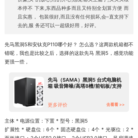
本停不 下来,东西品种多而且又特别全划算方便 而
且实惠， 包装很好,而且没有任何损坏,会–直支持下
去的,服 务还可以一超级好用，好评。
先马黑洞5和安钛克P110哪个好？ 怎么选？这两款机箱都不
错呢，我也是比较之后，选择的这款先马 黑洞5，感觉功能
更强一些，
先马（SAMA）黑洞5 台式电脑机
箱 吸音降噪/高塔8槽/前铝板/支持
E-ATX主板/配3风扇/高分子吸音
棉/独立电源仓
更多评价
去看看 >>
主体 * 电源位置：下置 * 型号：黑洞5
扩展性 * 硬盘位：6个 * 固态硬盘位：4个 * 光驱位：2 * 