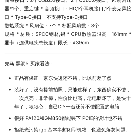
面板接口：2个USB2.0接口、2个USB3.0接口、风扇调速
器*1个、重启键 * 音频接口：HD,1个耳机接口,1个麦克风接
口 * Type-C接口：不支持Type-C接口
散热系统 * 风扇位：7个 * 标配风扇数：3个
规格 * 材质：SPCC钢材,铝 * CPU散热器限高：161mm * 
显卡（连供电头总长度）限长：≤39cm
先马 黑洞5 买家看法：
正品有保证，京东快递还不错，比以前差了点
装好了，没有提前拍照，只能这样了，东西确实不错，
一次点亮，非常棒，性价比也高，老电脑坏了，是快十
年了，狠狠心，自己DIY一台还算不错配置的电脑
很好 PA120和GM850都能装下 PCIE的设计也不错
拒绝光污染rgb,基本半封闭型机箱，也避免落灰问题。