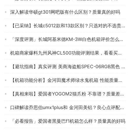
深入解读华硕gt301网吧版有什么区别？质量真的好吗
【已采纳】长城c5012款和13款区别？只选对的不选贵的
「深度评测」长城阿基米德KM-3W白色机箱评价怎么样说？质量不好吗
机箱商家爆料九州风神CL500功能评测结果，看看买家怎么样评价的
【避坑指南】真实评测 美商海盗船SPEC-06RGB黑色 优缺点，教你怎么样挑选质量好的机箱 ！
【机箱功能分析】金河田魔术师绿水鬼机箱 性能质量好不好？全面评测性价比怎么样？
【真相来啦】爱国者YOGOM2猫爪粉 不靠谱？质量差不差？如何看评测结果怎么样？
口碑解读乔思伯umx1plus和 金河田美铝？良心点评配置区别
「必看报告」爱国者黑曼巴f1机箱怎么样？质量真的好吗