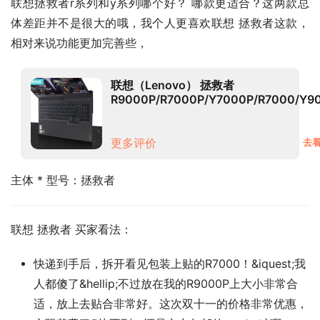
联想拯救者r系列和y系列哪个好？ 哪款更适合？这两款总
体差距并不是很大的哦，我个人更喜欢联想 拯救者这款，
相对来说功能更加完善些，
联想（Lenovo） 拯救者
R9000P/R7000P/Y7000P/R7000/Y9
键盘膜 高透TPU键盘膜 拯救者R9000P
2021（16英寸）
更多评价
去看
主体 * 型号：拯救者
联想 拯救者 买家看法：
快递到手后，拆开看见包装上贴的R7000！&iquest;我
人都傻了&hellip;不过放在我的R9000P上大小非常合
适，放上去贴合非常好。这次双十一的价格非常优惠，