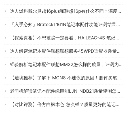
达人爆料戴尔灵越16plus和联想16p有什么不同？深度剖析功能区别
「入手必知」BrateckT161N笔记本配件功能评测结果，看看买家怎么样评价的
【探索真相】不想被骗一定要看，HAILEAC-4S 笔记本配件 质量测评大曝光！怎么样？
达人解密笔记本配件联想联想服务45WPD适配器质量评测怎么样好不好用？
经验解析笔记本配件联想MM22怎么样的质量，评测为什么这样？
【避坑推荐】了解下 MCN8 不建议的原因！测评买笔记本配件怎么样看质量！
老司机解读笔记本配件绿巨能LJN-NDB21质量评测怎么样好不好用？
【对比评测】倍方白枫木色 怎么样？质量更好的笔记本配件需要了解哪些细节！