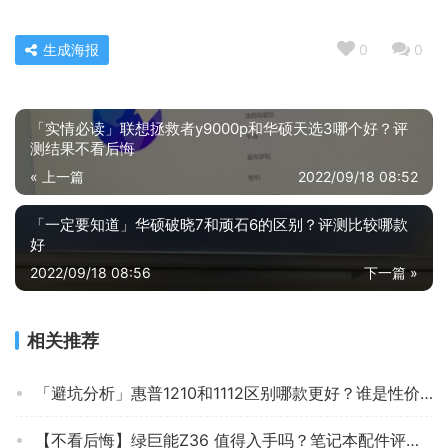
生成海报
0
0
「实情必读」联想拯救者y9000p和华硕天选3哪个好？评
测结果不看后悔
« 上一篇
2022/09/18 08:52
「一定要知道」华硕破晓7和顽石6的区别？评测比较哪款
好
2022/09/18 08:56
下一篇 »
相关推荐
「避坑分析」惠普1210和1112区别哪款更好？谁是性价比之王
【不看后悔】绿巨能Z36 值得入手吗？笔记本配件评测怎么样，分析质量好不好？