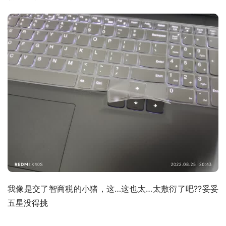
我像是交了智商税的小猪，这…这也太…太敷衍了吧??妥妥
五星没得挑