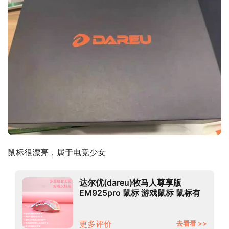
鼠标很漂亮，属于电竞少女
达尔优(dareu)牧马人尊享版
EM925pro 鼠标 游戏鼠标 鼠标有
线 RGB炫光鼠标 电竞鼠标
10800DPI 粉色钻石版
更多评价
去看看 >>