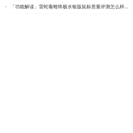
「功能解读」雷蛇毒蝰终极水银版鼠标质量评测怎么样好不好用？
【结果震惊】ThinkPad4Y50Q90262质量怎么？可靠吗？坑不坑人看完这个评测就知道了！
用后感受解析雷柏(Rapoo) MT750L 怎么样？评测质量好不好
实情解密罗技G604和哪款键盘搭配好？评测质量怎么样
「必看分析」雷柏i35和m100g的区别？应该怎么样选择
「一定要知道」鼠标美商海盗船IRONCLAW RGB怎么样评测质量值得买吗？
「必看分析」微软mobile和designer哪个好点？只选对的不选贵的
达人解密ThinkPad4Y50Z21429鼠标评测报告怎么样？质量不靠谱？
口碑实情分析罗技G304与达尔优em901比较 哪款好？到底要怎么选择
「买前告知」罗技g304和小巴蛇哪个好？一定要了解的评测情况