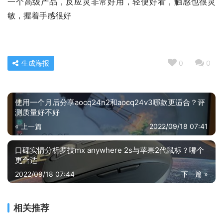
一个高级产品，反应灵非常好用，轻便好看，触感也很灵
敏，握着手感很好
生成海报
0
0
使用一个月后分享aocq24n2和aocq24v3哪款更适合？评
测质量好不好
« 上一篇
2022/09/18 07:41
口碑实情分析罗技mx anywhere 2s与苹果2代鼠标？哪个
更合适
2022/09/18 07:44
下一篇 »
相关推荐