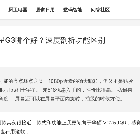
厨卫电器
居家日用
数码智能
问答社区
三星G3哪个好？深度剖析功能区别
能的亮点坏点之类，1080p近看的确大颗粒，但又不是贴脸
示fps和十字星。 趁618优惠入手的，性价比很高。 我最喜
角度。 屏幕还可以在屏幕平面内旋转，插线的时候方便。
这两款其实很接近，款式和功能上我更倾向于华硕 VG259QR，感
也在用这款，