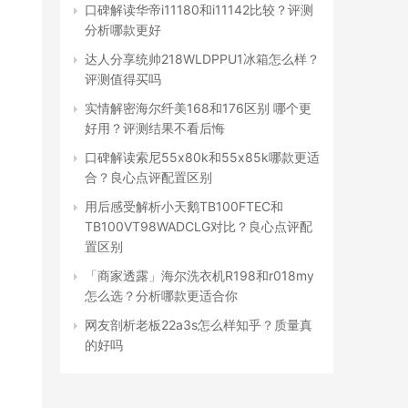
口碑解读华帝i11180和i11142比较？评测
分析哪款更好
达人分享统帅218WLDPPU1冰箱怎么样？
评测值得买吗
实情解密海尔纤美168和176区别 哪个更
好用？评测结果不看后悔
口碑解读索尼55x80k和55x85k哪款更适
合？良心点评配置区别
用后感受解析小天鹅TB100FTEC和
TB100VT98WADCLG对比？良心点评配
置区别
「商家透露」海尔洗衣机R198和r018my
怎么选？分析哪款更适合你
网友剖析老板22a3s怎么样知乎？质量真
的好吗