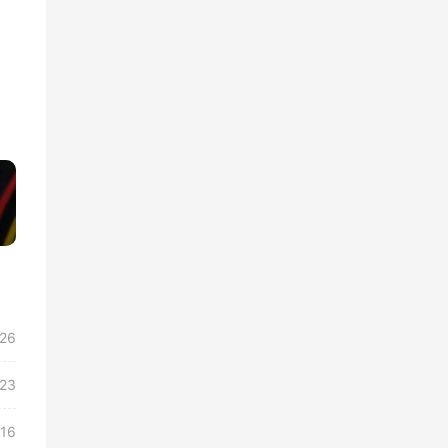
»
/26
/23
/16