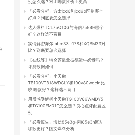
别怎么选？对比哪款性价比更高
「必看分析」方太jcd6和jcd9b区别哪个
好点？到底要怎么选择
达人爆料TCL75Q10G与海信75E8H哪个
好？这样选不盲目
实情解密海尔mbm33-r178和XQBM33对
 
比？到底要怎么选择
【在线等】特仑苏质量彼德运牛奶贵吗？
：
评测数据如何
「必看分析」小天鹅
TB100VT818WDCLY和100v80wdclg比
较 哪款好？这样选不盲目
用后感受解析小天鹅TG100V86WMDY5
和TG100EM01G怎么选？良心点评配置区
别
「必看报告」海信85e3g-j和85e3h区别
哪款更好？图文爆料分析