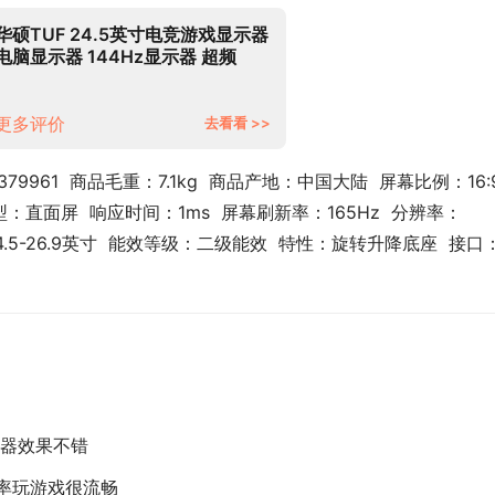
华硕TUF 24.5英寸电竞游戏显示器
电脑显示器 144Hz显示器 超频
165Hz IPS ELMB 旋转升降 自带音
响 VG259QR
更多评价
去看看 >>
9961  商品毛重：7.1kg  商品产地：中国大陆  屏幕比例：16:9 
 类型：直面屏  响应时间：1ms  屏幕刷新率：165Hz  分辨率：
24.5-26.9英寸  能效等级：二级能效  特性：旋转升降底座  接口
器效果不错
新率玩游戏很流畅