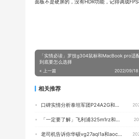
面板不是硬屏的，没有HDR功能，记得调成FP
「实情必读」罗技g304鼠标和MacBook pro适
到底要怎么选择
« 上一篇
2022/09/18
相关推荐
口碑实情分析泰坦军团P24A2G和小米的快速液晶屏？质量怎么样值不值得买
20
「一定要了解」飞利浦325m1rz和328m6fjrmb 哪款好用？良心点评配置区别
20
老司机告诉你华硕vg27aql1a和aoc q27g2sd 哪款好用？图文爆料分析
20