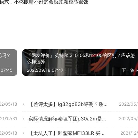
S模式，不然眼睛不好的会感觉颗粒感很强
配吗？
「网友评价」英特尔i310105和12100的区别？应该怎
么样选择
 07:45
2022/09/18 07:47
下一篇 
【差评太多】lg32gp83b评测？质量到底怎么样好不好
22/05/18
2022/05
实际情况解读泰坦军团p30a2m是什么面板？质量真的差吗
21/12/31
2022/05
【太坑人了】雕塑家MF133LR 买来两个月，这显示器质量真的差吗？评测下怎么样！
22/05/18
2021/12