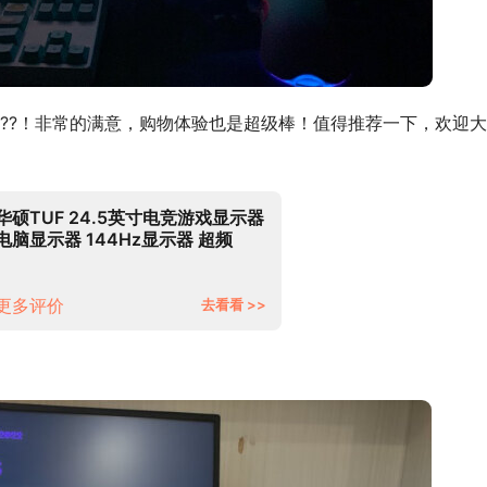
??！非常的满意，购物体验也是超级棒！值得推荐一下，欢迎
华硕TUF 24.5英寸电竞游戏显示器
电脑显示器 144Hz显示器 超频
165Hz IPS ELMB 旋转升降 自带音
响 VG259QR
更多评价
去看看 >>