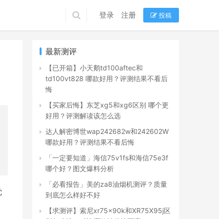
登录
注册
投稿
最新测评
【已开箱】小天鹅td100aftec和
td100vt828 哪款好用？评测结果不看后
悔
【买家后悔】东芝xg5和xg6区别 哪个更
好用？评测解读该怎么选
达人解密博世wap242682w和242602W
哪款好用？评测结果不看后悔
「一定要知道」海信75v1fs和海信75e3f
哪个好？图文爆料分析
「必看报告」美的za8油烟机测评？质量
觉
到底怎么样好不好
【求测评】索尼xr75x90k和XR75X95j区